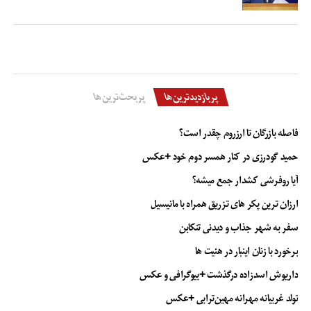
پربازدیدترین‌ها
پربحث‌ترین‌ها
فاصله بازرگان تا ارزروم چقدر است؟
حمید گودرزی در کنار همسر دوم خود +عکس
آیا روفرشی کشدار جمع میشه؟
ارزان ترین پکر های تزریق همراه با مانیسیل
سفر به شهر جذاب و دیدنی تنکابن
برخورد با زنان اینبار در هئیت ها
داریوش اسدزاده درگذشت +بیوگرافی و عکس
تولد غریبانه مهرانه مهین‌ترابی +عکس