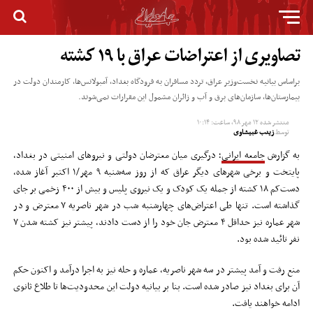
تصاویری از اعتراضات عراق با ۱۹ کشته
براساس بیانیه نخست‌وزیر عراق، تردد مسافران به فرودگاه بغداد، آمبولانس‌ها، کارمندان دولت در
بیمارستان‌ها، سازمان‌های برق و آب و زائران مشمول این مقرارات نمی‌شوند.
منتشر شده
۱۲ مهر ۹۸, ساعت: ۱۰:۱۴
توسط
زینب غبیشاوی
به گزارش
جامعه ایرانی
؛ درگیری میان معترضان دولتی و نیروهای امنیتی در بغداد،
پایتخت و برخی شهرهای دیگر عراق که از روز سه‌شنبه ۹ مهر/۱ اکتبر آغاز شده،
دست‌کم ۱۸ کشته از جمله یک کودک و یک نیروی پلیس و بیش از ۴۰۰ زخمی بر جای
گذاشته است. تنها طی اعتراض‌های چهارشنبه شب در شهر ناصریه ۷ معترض و در
شهر عماره نیز حداقل ۴ معترض جان خود را از دست دادند، پیشتر نیز کشته شدن ۷
نفر تائید شده بود.
منع رفت و آمد پیشتر در سه شهر ناصریه، عماره و حله نیز به اجرا درآمد و اکنون حکم
آن برای بغداد نیز صادر شده است. بنا بر بیانیه دولت این محدودیت‌‌ها تا طلاع ثانوی
ادامه خواهند یافت.