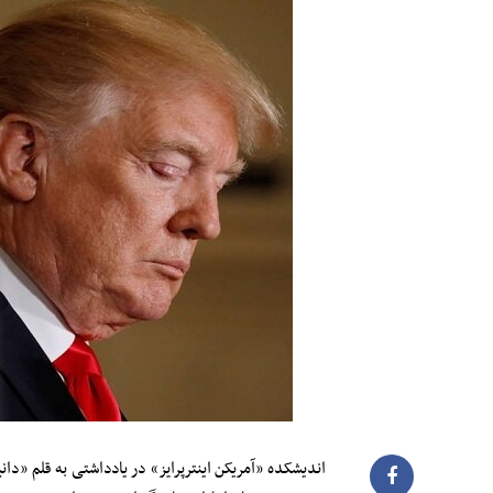
اندیشکده «آمریکن اینترپرایز» در یادداشتی به قلم «دان