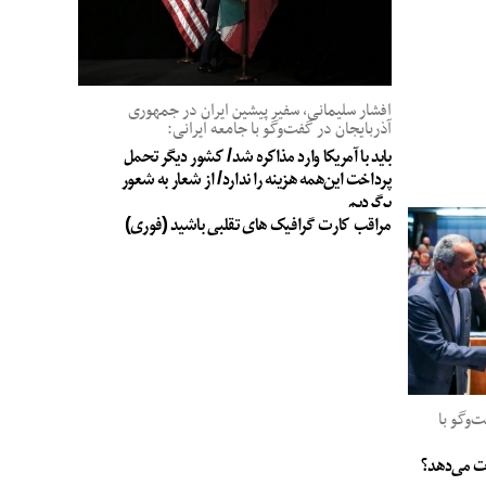
افشار سلیمانی، سفیر پیشین ایران در جمهوری
آذربایجان در گفت‌وگو با جامعه ایرانی:
باید با آمریکا وارد مذاکره شد/ کشور دیگر تحمل
پرداخت این‌همه هزینه را ندارد/ از شعار به شعور
برگردیم
مراقب کارت گرافیک های تقلبی باشید (فوری)
وگو با
جات می‌دهد؟