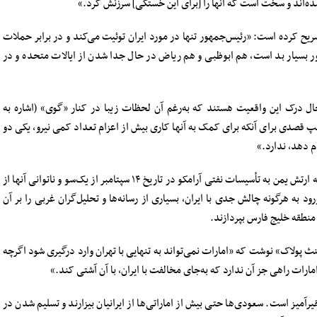
ه‌اند و سخت است که آنها را [برای این خستگی] سرزنش کرد.»
ریح کرده است: «رئیس‌جمهور تنها در مورد ایران توئیت می‌کند و در برابر حملات
 بسیار بد است، هم ابوظبی و هم ریاض در حال جدا شدن از ایالات متحده و در
ال درک این واقعیت هستند که به‌رغم آن لحظات زیبا در کنار «گوی» (اشاره به
 قصدی برای آنکه برای کمک به آنها کاری بیش از اعزام تعداد کمی نیرو، یکی دو
م دهد، ندارد.»
لفاظی‌های برخی کشورهای عربی علیه ایران پس از حمله ارتش یمن به تأسیسات نفتی آرامکو در تاریخ ۱۴ سپتامبر از یک‌سو و ناتوانی آنها از
ورود به هرگونه چالش جدی با ایران، بسیاری از رسانه‌ها و تحلیل‌گران غربی را بر آن
 منطقه خلیج فارس بپردازند.
کِنث پولاک» نوشت که «امارات نمی‌تواند به تنهایی با تهران وارد درگیری شود اگرچه
ارات راهی جز آن ندارد که به‌جای مخالفت با ایران، با آن آشتی کند.»
رآمیز است. سعودی‌ها حتی بیش از اماراتی‌ها از ایرانیان بیزارند و تسلیم شدن در