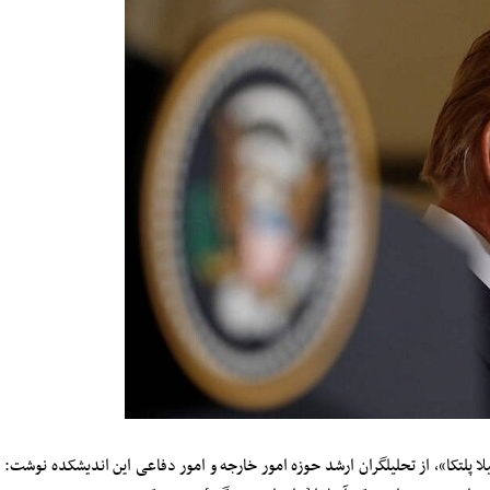
یلا پلتکا»، از تحلیلگران ارشد حوزه امور خارجه و امور دفاعی این اندیشکده نوشت: