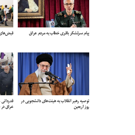
پیام سرلشکر باقری خطاب به مردم عراق
قبض‌های 
توصیه رهبر انقلاب به هیئت‌های دانشجویی در
قدردانی ج
روز اربعین
عراق در