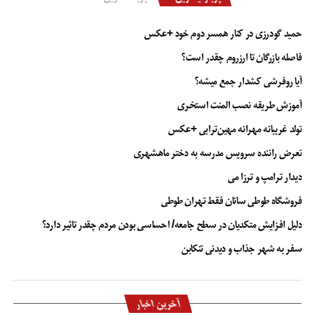
حمید گودرزی در کنار همسر دوم خود +عکس
فاصله بازرگان تا ارزروم چقدر است؟
آیا روفرشی کشدار جمع میشه؟
آموزش طریقه نصب المنت استخری
تولد غریبانه مهرانه مهین‌ترابی +عکس
تعرض راننده سرویس مدرسه به دختر ماهشهری
دیدار ترامپ و ترزا می
فروشگاه طوطی سانان فقط تهران طوطی
دلیل افزایش متکدیان در سطح جامعه/ احساسی بودن مردم چقدر تاثیر دارد؟
سفر به شهر جذاب و دیدنی تنکابن
آخرین اخبار