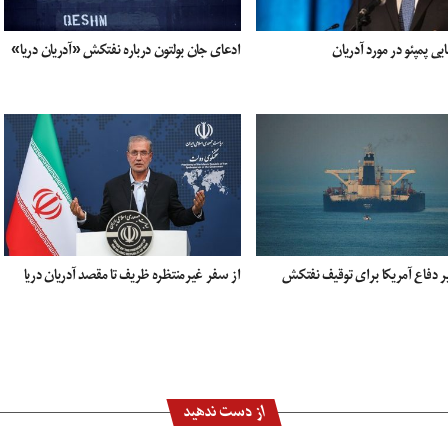
ی پمپئو در مورد آدریان
ادعای جان بولتون درباره نفتکش «آدریان دریا»
یر دفاع آمریکا برای توقیف نفتکش
از سفر غیرمنتظره ظریف تا مقصد آدریان دریا
از دست ندهید