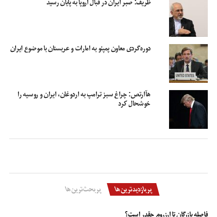
ظریف: صبر ایران در قبال اروپا به پایان رسید
دوره‌گردی معاون پمپئو به امارات و عربستان با موضوع ایران
هآارتص: چراغ سبز ترامپ به اردوغان، ایران و روسیه را
خوشحال کرد
پربازدیدترین‌ها
پربحث‌ترین‌ها
فاصله بازرگان تا ارزروم چقدر است؟