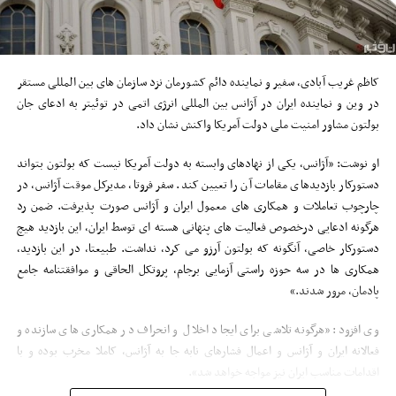
کاظم غریب آبادی، سفیر و نماینده دائم کشورمان نزد سازمان های بین المللی مستقر
در وین و نماینده ایران در آژانس بین المللی انرژی اتمی در توئیتر به ادعای جان
بولتون مشاور امنیت ملی دولت آمریکا واکنش نشان داد.
او نوشت: «آژانس، یکی از نهادهای وابسته به دولت آمریکا نیست که بولتون بتواند
دستورکار بازدیدهای مقامات آن را تعیین کند. سفر فروتا، مدیرکل موقت آژانس، در
چارچوب تعاملات و همکاری های معمول ایران و آژانس صورت پذیرفت. ضمن رد
هرگونه ادعایی درخصوص فعالیت های پنهانی هسته ای توسط ایران، این بازدید هیچ
دستورکار خاصی، آنگونه که بولتون آرزو می کرد، نداشت. طبیعتا، در این بازدید،
همکاری ها در سه حوزه راستی آزمایی برجام، پروتکل الحاقی و موافقتنامه جامع
پادمان، مرور شدند.»
وی افزود: «هرگونه تلاشی برای ایجاد اخلال و انحراف در همکاری های سازنده و
فعالانه ایران و آژانس و اعمال فشارهای نابه جا به آژانس، کاملا مخرب بوده و با
اقدامات مناسب ایران نیز مواجه خواهد شد».