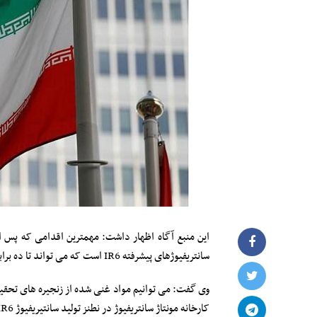
سانتریفیوژهای پیشرفته IR6 است که می تواند تا ده برابر ماشین های فعلی غنی سازی اورانیوم داشته باشد.
وی گفت: می توانیم مواد غنی شده از زنجیره های تحقیقا
کارخانه مونتاژ سانتریفیوژ در نطنز تولید سانتیریفیوژ IR6 را برای نصب در زنجیره های بزرگتر مان آغاز کنیم.