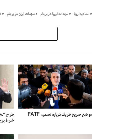
اتحادیه اروپا
تعهدات اروپا در برجام
تعهدات ایران در برجام
د
موضع صریح ظریف درباره تصمیم FATF
شرط برج