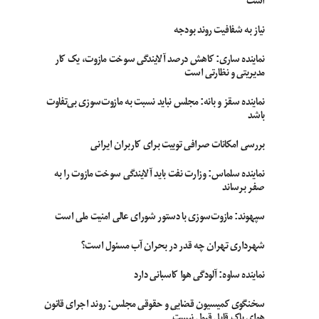
است
نیاز به شفافیت روند بودجه
نماینده ساری: کاهش درصد آلایندگی سوخت مازوت، یک کار
مدیریتی و نظارتی است
نماینده سقز و بانه: مجلس نباید نسبت به مازوت‌سوزی بی‌تفاوت
باشد
بررسی امکانات صرافی توبیت برای کاربران ایرانی
نماینده سلماس: وزارت نفت باید آلایندگی سوخت مازوت را به
صفر برساند
سپهوند:‌ مازوت‌سوزی با دستور شورای عالی امنیت ملی است
شهرداری تهران چه قدر در بحران آب مسئول است؟
نماینده ساوه: آلودگی هوا کاسبانی دارد
سخنگوی کمیسیون قضایی و حقوقی مجلس: روند اجرای قانون
هوای پاک قابل قبول نیست