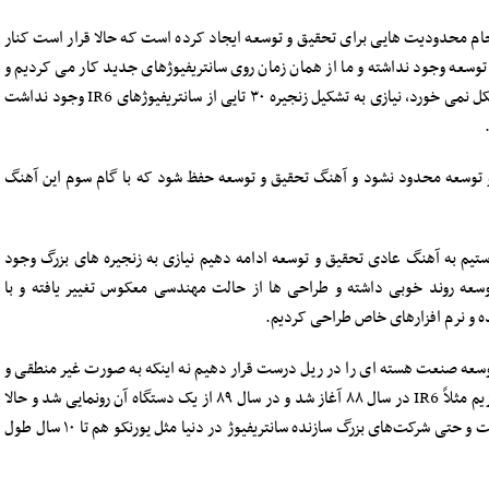
برجام محدودیت هایی برای تحقیق و توسعه ایجاد کرده است که حالا قرار است کنار
سعه وجود نداشته و ما از همان زمان روی سانتریفیوژهای جدید کار می کردیم و
الان هم اگر بدعهدی صورت نمی گرفت و برجام به مشکل نمی خورد، نیازی به تشکیل زنجیره ۳۰ تایی از سانتریفیوژهای IR6 وجود نداشت
 توسعه محدود نشود و آهنگ تحقیق و توسعه حفظ شود که با گام سوم این آهنگ
یم به آهنگ عادی تحقیق و توسعه ادامه دهیم نیازی به زنجیره های بزرگ وجود
وسعه روند خوبی داشته و طراحی ها از حالت مهندسی معکوس تغییر یافته و با
 توسعه صنعت هسته ای را در ریل درست قرار دهیم نه اینکه به صورت غیر منطقی و
بدون توجیه درست فقط به تولید انبوه سانتریفیوژ بپردازیم مثلاً IR6 در سال ۸۸ آغاز شد و در سال ۸۹ از یک دستگاه آن رونمایی شد و حالا
بعد از ۹ سال هنوز در حال تست است. البته طبیعی است و حتی شرکت‌های بزرگ سازنده سانتریفیوژ در دنیا مثل یورنکو هم تا ۱۰ سال طول