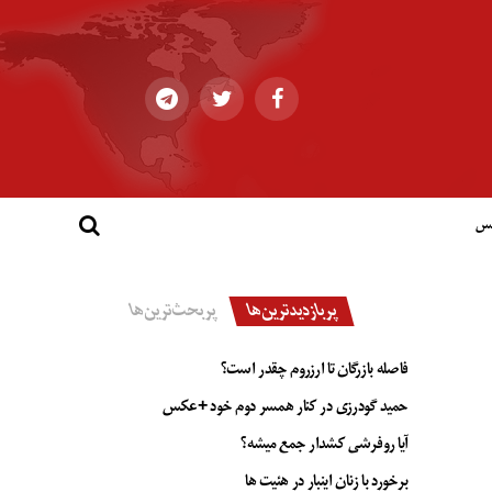
کس
پربازدیدترین‌ها
پربحث‌ترین‌ها
فاصله بازرگان تا ارزروم چقدر است؟
حمید گودرزی در کنار همسر دوم خود +عکس
آیا روفرشی کشدار جمع میشه؟
برخورد با زنان اینبار در هئیت ها