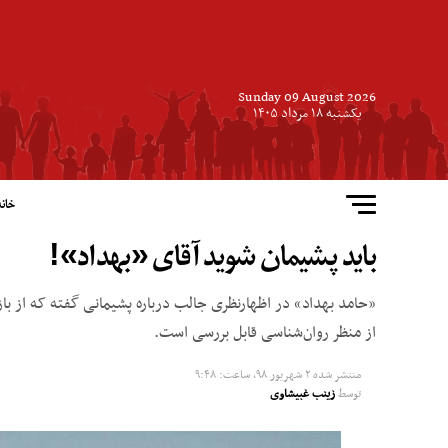
Sunday 09 August 2026
یکشنبه ۱۸ مرداد ۱۴۰۵
خانه
باید پشیمان شوید آقای «بهداد»!
«حامد بهداد» در اظهارنظری جالب درباره پشیمانی گفته که از باز
از منظر روان‌شناسی قابل بررسی است.
منتشر شده
۲ شهریور ۹۸, ساعت: ۹:۴۸
توسط
زینب غبیشاوی