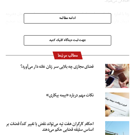
افتادگی می‌شود.
زدا با اشاره به اینکه بسیاری بانوان تصور می‌کنند چون به تبعیت از همسرشان دفترچه
ادامه مطالعه
درمان دارند خودشان هم بیمه اند، درحالی که یک تصور اشتباه است گفت: صحیح
است که زنان با این دفترچه از خدمات درمانی استفاده می‌کنند اما نمی‌توانند از
حقوق و مستمری بازنشستگی بهره مند شوند.
جهت ثبت دیدگاه کلیک کنید
وی ادامه داد: اگر زنان خانه‌دار با سازمان قرارداد ببندند پس از رسیدن به سن
مطالب مرتبط
بازنشتگی می‌توانند حقوق دریافت کنند و کمک حال اقتصاد خانواده باشند.
فضای مجازی چه بلایی سر زنان خانه دار می‌آورد؟
قائم مقام سازمان تامین اجتماعی با بیان اینکه ما نرخ درمان را روی نرخ حق بیمه زنان
خانه‌دار نمی آوریم و آنها کماکان میتوانند از دفترچه درمان به تبعیت همسرشان
استفاده کنند گفت: اما چنانچه مایل به دریافت بیمه درمان هم باشند باید سرانه
درمان را جداگانه بپردازند که برای سال ۹۸ حدود ۴۹ هزار سال است.
نکات مهم درباره «بیمه بیکاری»
انواع بیمه کارگران
انواع بیمه نامه ها
بیمه بیکاری وزارت کار
بیمه زنان خانه دار
بیمه سازمان تامین اجتماعی
بیمه سلامت ایرانیان
زنان خانه دار
سازمان های بیمه
شرایط بیمه زنان خانه دار
احکام کارگران هفت تپه می‌تواند نقض یا تغییر کند/ قضات بر
اساس سلیقه قضایی حکم می‌دهند