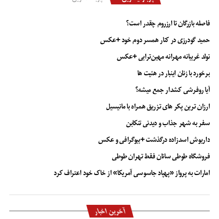
فاصله بازرگان تا ارزروم چقدر است؟
حمید گودرزی در کنار همسر دوم خود +عکس
تولد غریبانه مهرانه مهین‌ترابی +عکس
برخورد با زنان اینبار در هئیت ها
آیا روفرشی کشدار جمع میشه؟
ارزان ترین پکر های تزریق همراه با مانیسیل
سفر به شهر جذاب و دیدنی تنکابن
داریوش اسدزاده درگذشت +بیوگرافی و عکس
فروشگاه طوطی سانان فقط تهران طوطی
امارات به پرواز «پهپاد جاسوسی آمریکا» از خاک خود اعتراف کرد
آخرین اخبار