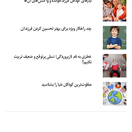
نیازهای کودکان فرزندخوانده و واکنش‌های آن‌ها
مراجعه‌کنندگانش می‌گوید: «۶-۵موردی داریم و معمولا مامان‌ها می‌آورند و می‌گویند
نمی‌خواهیم شبیه ما بشوند و به همین دلیل خودمان آنها را قانع می‌کنیم که بیایند
آرایشگاه. ممکن است بچه‌ها گریه‌شان بگیرد، ولی مامان‌ها اصرار دارند که برای
آینده‌شان خوب است. بعضی وقت‌ها هم بچه‌ها مثلا وسط کار می‌گویند خاله تورو خدا
چند راهکار ویژه برای بهتر تحسین کردن فرزندان
یواش. بعضی بچه‌ها هم هی اصرار می‌کنند که حداقل آرام‌تر که درد کمتری تحمل
کنیم.»
در این بین البته چند آرایشگاه در پاسخ به «شهروند» از مخالفت خود با چنین
موضوعی می‌گویند. «مرجان» سال‌هاست اپیلاسیون کار می‌کند، اما هیچ‌وقت برای
خطری به نام نازپروردگی؛ نسلی پرتوقع و ضعیف تربیت
دختربچه‌ها این کار را انجام نداده، چون معتقد است «این کار برای پوست آنها درست
نکنیم!
نیست.»
دنیا هم اپیلاسیون‌کار یکی از آرایشگاه‌های بلوار فردوس است که دراین‌باره می‌گوید:
«گناه داره من دلم نمیاد، چطور دلشون می‌یاد. این کار رو نکنید، چون خیلی برای
متفاوت‌ترین کودکان دنیا را بشناسید
بچه زوده. من برای بچه‌های ١۶-١۵ ساله هم می‌گویم زود است، چه برسه به دختر بچه
١٠-٩ ساله. اصلا اپیلاسیون براشون خوب نیست، امکان داره مویرگ‌های پوستشون پاره
شه. بعضی قسمت‌های حساس بدن هم ممکنه به غدد و مویرگ‌ها آسیب برسونه و اصلا
کار درستی نیست.»
کاربران ایرانی شبکه‌های اجتماعی هم از تجربه‌های خود در این زمینه نوشته‌اند. پیش
از این، «نسرین» نوشته بود: «در آرایشگاهی در شمال تهران تعریف می‌کردند که یک
خانم دختر ۱۰ساله‌اش را برای اپیلاسیون میاره. طفلی بچه هر بار به این کار تن می‌داد،