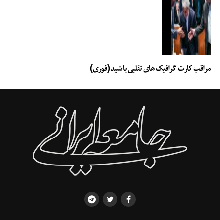
این رنج فکر می‌کنند. «فرشید یزدانی» کارشناس ‏حوزه رفاه و سیاست‌گذاری اجتماعی
و فعال حقوق کودکان معتقد است که این آزارهای مدرن از نگاه ‏کالایی و بازاری حاکم
بر جامعه نشأت می‌گیرد. او درباره شرایط کلی جامعه امروز ایران و ‏رعایت حقوق
کودکان به «شهروند» می‌گوید: «شرایط وضع کودکی در ایران بسیار بغرنج است و ‏عملا
جامعه ما تبدیل به جامعه‌ای بدون کودکی شده است و جامعه بدون کودکی جامعه‌ای
درحال ‏کماست. رویکردی در حوزه کلان و عمومی کشور وجود دارد که به حوزه
مراقب کارت گرافیک های تقلبی باشید (فوری)
کودکان هم وارد شده ‏است؛ رویکرد بازارمحور خودتنظیم‌گری. وقتی نظام اقتصادی به
سمت نگاه سرمایه‌محوری می‌رود ‏که در آن انسان در حاشیه است، روی هر موضوعی
نگاه بازاری حاکم می‌شود.» او درباره آزارهای ‏تازه باب‌شده درباره کودکان هم
می‌گوید: «هر موردی که به توانمندی کودکان آسیب بزند و باعث ‏شود که زندگی
معمول خود را نداشته باشند و در آنها آشفتگی روحی ایجاد کند یا حتی ‏اعتماد‌به
نفس کاذب ایجاد کند، کودک‌آزاری محسوب می‌شود. این‌که بچه مجبور شود روحیه
‏بزرگسال بگیرد (مثلا بچه‌ را مجبور کنند کتاب بنویسد) یا با نیت کمک به آینده دردی
و رنجی ‏به کودک تحمیل کردن، آسیب است. این‌که بچه دو ساله را در پوزیشن‌های
مختلف قرار می‌دهند و ‏از او تصویر برای اینستاگرام ثبت می‌کنند، نادیده‌گرفتن
ابتدایی‌ترین حقوق یک کودک است.» ‏یزدانی درباره ریشه و عامل کودک‌آزاری‌های
مدرن که به نظر می‌آید از سر دلسوزی والدین هم ‏ایجاد می‌شود، می‌گوید: «پدر و
مادر فکر می‌کنند که مالک کودک‌اند درحالی‌که والدین مسئول ‏کودک‌اند و نه مالک
او. کودک ابزاری برای رفع نیازهای احساسی و عاطفی والدین نیست و این ‏موضوعی