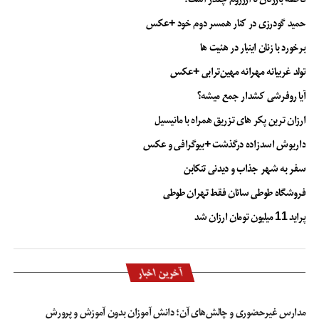
آخرین قیمت دلار
آخرین قیمت دلار در بازار
آخرین قیمت سکه و دلار
آخرین نرخ ارز در مبادلات امروز
حمید گودرزی در کنار همسر دوم خود +عکس
اخرین قیمت دلار در صرافی ها
ارز دیجیتالی
افزایش قیمت دلار و سکه
برنامه بانک مرکزی برای کاهش قیمت دلار
خرید و فروش دلار در فضای مجازی
برخورد با زنان اینبار در هئیت ها
تولد غریبانه مهرانه مهین‌ترابی +عکس
آیا روفرشی کشدار جمع میشه؟
ارزان ترین پکر های تزریق همراه با مانیسیل
داریوش اسدزاده درگذشت +بیوگرافی و عکس
سفر به شهر جذاب و دیدنی تنکابن
فروشگاه طوطی سانان فقط تهران طوطی
پراید 11 میلیون تومان ارزان شد
آخرین اخبار
مدارس غیرحضوری و چالش‌های آن؛ دانش آموزان بدون آموزش و پرورش