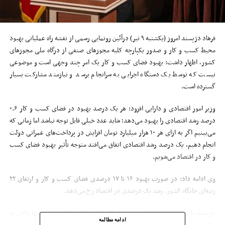
فرهاد دژپسند امروز (یکشنبه ۹ تیر) درآئین رونمایی رسمی از نقشه راه عملیاتی بهبود
محیط کسب و کار و صدور یکپارچه کلیه مجوزهای صنفی از درگاه ملی مجوزهای
کشور، اظهار داشت: بهبود فضای کسب و کار یک امر چند وجهی است و موضوعی
نیست که توسط یک دستگاه اجرایی به سرانجام برسد و نیازمند مشارکت بسیار
گسترده است.
وزیر امور اقتصادی و دارایی افزود: هر یک درصد بهبود در فضای کسب و کار ۰.۶
درصد رشد اقتصادی را بهبود می‌دهد؛ شاید عدد خیلی قابل توجه نباشد اما زمانی که
می‌بینیم اگر به ازای هر ۱۰ هزار میلیارد تومان افزایش در پرداخت‌های عمرانی دولت
انجام دهیم، یک درصد رشد اقتصادی اتفاق می‌افتد متوجه تأثیر بهبود فضای کسب
و کار در اقتصاد می‌شویم.
وی ادامه داد: در صورت بهبود ۱۶ تا ۱۷ درصدی فضای کسب و کار و ارتقای ۲۲
رتبه‌ای جایگاه کشور، رشد یک درصدی در اقتصاد رخ می‌دهد.
دژپسند با بیان اینکه یکی از بهترین راهکارها در زمان بحران و تحریم بها دادن به
ادامه مطالعه