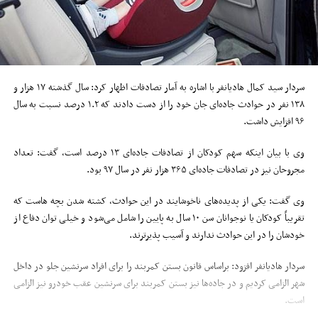
سردار سید کمال هادیانفر با اشاره به آمار تصادفات اظهار کرد: سال گذشته ۱۷ هزار و
۱۳۸ نفر در حوادث جاده‌ای جان خود را از دست دادند که ۱.۲ درصد نسبت به سال
۹۶ افزایش داشت.
وی با بیان اینکه سهم کودکان از تصادفات جاده‌ای ۱۳ درصد است، گفت: تعداد
مجروحان نیز در تصادفات جاده‌ای ۳۶۵ هزار نفر در سال ۹۷ بود.
وی گفت: یکی از پدیده‌های ناخوشایند در این حوادث، کشته شدن بچه هاست که
تقریباً کودکان یا نوجوانان سن ۱۰ سال به پایین را شامل می‌شود و خیلی توان دفاع از
خودشان را در این حوادث ندارند و آسیب پذیرترند.
سردار هادیانفر افزود: براساس قانون بستن کمربند را برای افراد سرنشین جلو در داخل
شهر الزامی کردیم و در جاده‌ها نیز بستن کمربند برای سرنشین عقب خودرو نیز الزامی
است.