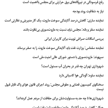
رفع فرسودگی در نیروگاه‌های برق حرارتی برای مجلس بااهمیت است
تسریع شود، این قانون متفاوت از قانون قبلی حمایت از کودک است و استفاده از
صندلی کودک برای اینکه اجرایی شود، نیازمند مصوبه مجلس است.
نیاز به شفافیت روند بودجه
نماینده ساری: کاهش درصد آلایندگی سوخت مازوت، یک کار مدیریتی و نظارتی است
ازدواج اجباری کودکان
تصادف
حمایت از کودکان
حوادث رانندگی
صندلی کودک
نماینده سقز و بانه: مجلس نباید نسبت به مازوت‌سوزی بی‌تفاوت باشد
کودک همسری
مرگ کودکان در تصادف
بررسی امکانات صرافی توبیت برای کاربران ایرانی
نماینده سلماس: وزارت نفت باید آلایندگی سوخت مازوت را به صفر برساند
سپهوند:‌ مازوت‌سوزی با دستور شورای عالی امنیت ملی است
شهرداری تهران چه قدر در بحران آب مسئول است؟
نماینده ساوه: آلودگی هوا کاسبانی دارد
سخنگوی کمیسیون قضایی و حقوقی مجلس: روند اجرای قانون هوای پاک قابل قبول
نیست
شهرداری‌ها تا چه حد به مسئولیت‌شان برای حفاظت از مردم عمل کرده‌اند؟
جوکار: کاهش درصد آلایندگی مازوت وظیفه وزارت نفت است