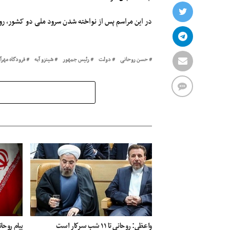
در این مراسم پس از نواخته شدن سرود ملی دو کشور، روح
حسن روحانی
دولت
رئیس جمهور
شینزو آبه
فرودگاه مهرآب
واعظی: روحانی تا ۱۱ شب سرکار است
پیام روح