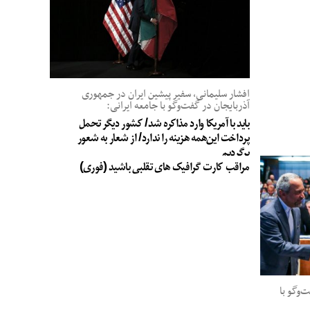
افشار سلیمانی، سفیر پیشین ایران در جمهوری
آذربایجان در گفت‌وگو با جامعه ایرانی:
باید با آمریکا وارد مذاکره شد/ کشور دیگر تحمل
پرداخت این‌همه هزینه را ندارد/ از شعار به شعور
برگردیم
مراقب کارت گرافیک های تقلبی باشید (فوری)
وگو با