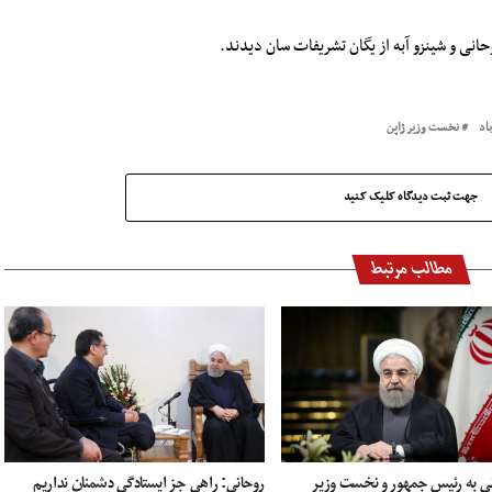
انی و شینزو آبه از یگان تشریفات سان دیدند.
اد
نخست وزیر ژاپن
جهت ثبت دیدگاه کلیک کنید
مطالب مرتبط
انی به رئیس جمهور و نخست وزیر
روحانی: راهی جز ایستادگی دشمنان نداریم