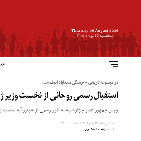
Thursday 06 August 2026
پنجشنبه ۱۵ مرداد ۱۴۰۵
خانه
در مجموعه تاریخی – فرهنگی سعدآباد انجام شد؛
استقبال رسمی روحانی از نخست وزیر ژا
رئیس جمهور عصر چهارشنبه به طور رسمی از شینزو آبه نخست وزی
منتشر شده
۲۲ خرداد ۹۸, ساعت: ۱۸:۱۹
توسط
زینب غبیشاوی