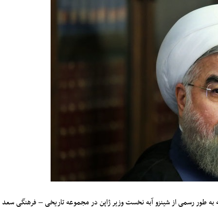
به طور رسمی از شینزو آبه نخست وزیر ژاپن در مجموعه تاریخی – فرهنگی سعد