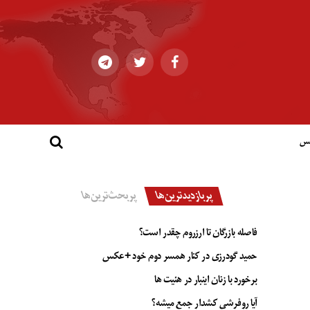
کس
پربازدیدترین‌ها
پربحث‌ترین‌ها
فاصله بازرگان تا ارزروم چقدر است؟
حمید گودرزی در کنار همسر دوم خود +عکس
برخورد با زنان اینبار در هئیت ها
آیا روفرشی کشدار جمع میشه؟