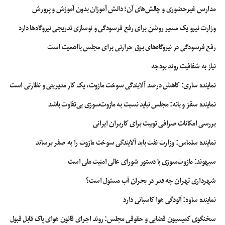
مدارس غیرحضوری و چالش‌های آن؛ دانش آموزان بدون آموزش و پرورش
وزارت نیرو یک مسیر روشن برای رفع فرسودگی و نوسازی تدریجی نیروگاه‌ها دارد
رفع فرسودگی در نیروگاه‌های برق حرارتی برای مجلس بااهمیت است
نیاز به شفافیت روند بودجه
نماینده ساری: کاهش درصد آلایندگی سوخت مازوت، یک کار مدیریتی و نظارتی است
نماینده سقز و بانه: مجلس نباید نسبت به مازوت‌سوزی بی‌تفاوت باشد
بررسی امکانات صرافی توبیت برای کاربران ایرانی
نماینده سلماس: وزارت نفت باید آلایندگی سوخت مازوت را به صفر برساند
سپهوند:‌ مازوت‌سوزی با دستور شورای عالی امنیت ملی است
شهرداری تهران چه قدر در بحران آب مسئول است؟
نماینده ساوه: آلودگی هوا کاسبانی دارد
سخنگوی کمیسیون قضایی و حقوقی مجلس: روند اجرای قانون هوای پاک قابل قبول