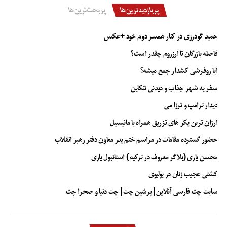
پربازدیدترین‌ها
پربحث‌ترین‌ها
حمید گودرزی در کنار همسر دوم خود +عکس
فاصله بازرگان تا ارزروم چقدر است؟
آیا روفرشی کشدار جمع میشه؟
سفر به شهر جذاب و دیدنی تنکابن
دیدار ترامپ و ترزا می
ارزان ترین پکر های تزریق همراه با مانیسیل
حضور گسترده مقامات در مراسم ختم پدر معاون دفتر رهبر انقلاب
محسن یاری (بلاگر معروف در ترکیه ) استانبول یاری
کشتی عجیب زنان در بولیوی
سایت چت فارسی آنلاین | پرشین چت | چت دنیا و صحرا چت