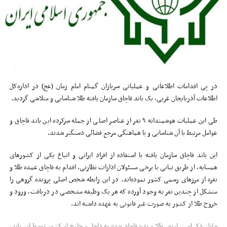
در پی اقدامات اطلاعاتی و عملیاتی سربازان گمنام امام زمان (عج) در اداره‌کل
اطلاعات آذربایجان غربی، یک باند قاچاق سازمان یافته طلا شناسایی و متلاشی گردید.
طی این عملیات هوشمندانه ۹ نفر از عناصر اصلی از جمله سرکرده این باند قاچاق و
عوامل مرتبط با آن شناسایی و با هماهنگی مرجع قضائی دستگیر شدند.
این باند قاچاق سازمان یافته با استفاده از افراد ایرانی و اتباع یکی از کشورهای
همسایه، از طریق تبانی با برخی مسئولان ادارات نظارتی، اقدام به قاچاق عمده طلا و
نقره از مرزهای رسمی کشور نموده‌اند. در این رابطه شخص اصلی پرونده گروهی را
متشکل از چندین نفر به وجود آورده که هر یک وظیفه مشخصی در دریافت، ورود و
خروج طلا از کشور به صورت غیر قانونی به عهده داشته اند.
شایان ذکر است ارزش طلا و نقره قاچاق شده به داخل و خارج از کشور توسط این باند،