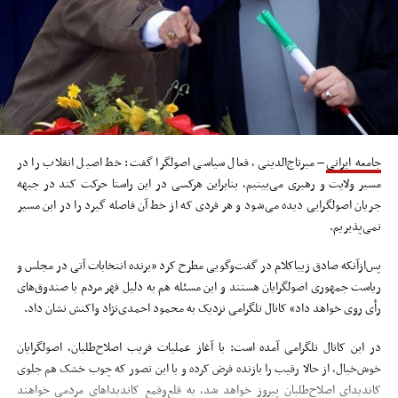
جامعه ایرانی
– میرتاج‌الدینی، فعال سیاسی اصولگرا گفت: خط اصیل انقلاب را در
مسیر ولایت و رهبری می‌بینیم، بنابراین هرکسی در این راستا حرکت کند در جبهه
جریان اصولگرایی دیده می‌شود و هر فردی که از خط آن فاصله گیرد را در این مسیر
نمی‌پذیریم.
پس‌ازآنکه صادق زیباکلام در گفت‌وگویی مطرح کرد «برنده انتخابات آتی در مجلس و
ریاست جمهوری اصولگرایان هستند و این مسئله هم به دلیل قهر مردم با صندوق‌های
رأی روی خواهد داد» کانال تلگرامی نزدیک به محمود احمدی‌نژاد واکنش نشان داد.
در این کانال تلگرامی آمده است: با آغاز عملیات فریب اصلاح‌طلبان، اصولگرایان
خوش‌خیال، از حالا رقیب را بازنده فرض کرده و با این تصور که چوب خشک هم جلوی
کاندیدای اصلاح‌طلبان پیروز خواهد شد، به قلع‌وقمع کاندیداهای مردمی خواهند