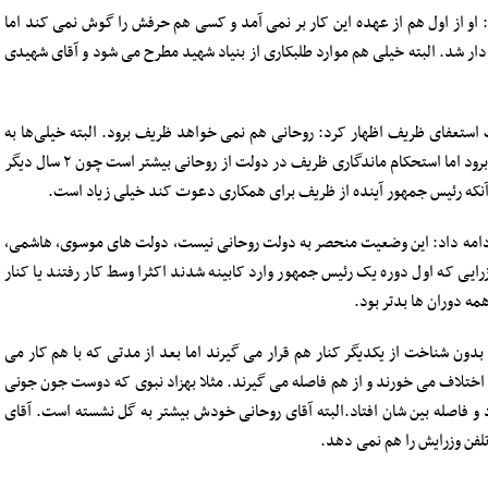
 او از اول هم از عهده این کار بر نمی آمد و کسی هم حرفش را گوش نمی کند اما
 دار شد. البته خیلی هم موارد طلبکاری از بنیاد شهید مطرح می شود و آقای شهیدی
ت جمهوری سال ۹۲ درباره شایعات استعفای ظریف اظهار کرد: روحانی هم نمی خواهد ظریف برود. البته خیلی‌ها به
علت دشمنی با ظریف، دل شان می خواهد او از کابینه برود اما استحکام ماندگاری ظریف در دولت از روحانی بیشتر است چون ۲ سال دیگر
آنکه رئیس جمهور آینده از ظریف برای همکاری دعوت کند خیلی زیاد است.
 ادامه داد: این وضعیت منحصر به دولت روحانی نیست، دولت های موسوی، هاشمی،
رایی که اول دوره یک رئیس جمهور وارد کابینه شدند اکثرا وسط کار رفتند یا کنار
ه دوران ها بدتر بود.
 بدون شناخت از یکدیگر کنار هم قرار می گیرند اما بعد از مدتی که با هم کار می
به اختلاف می خورند و از هم فاصله می گیرند. مثلا بهزاد نبوی که دوست جون جونی
 و فاصله بین شان افتاد.البته آقای روحانی خودش بیشتر به گل نشسته است. آقای
لفن وزرایش را هم نمی دهد.