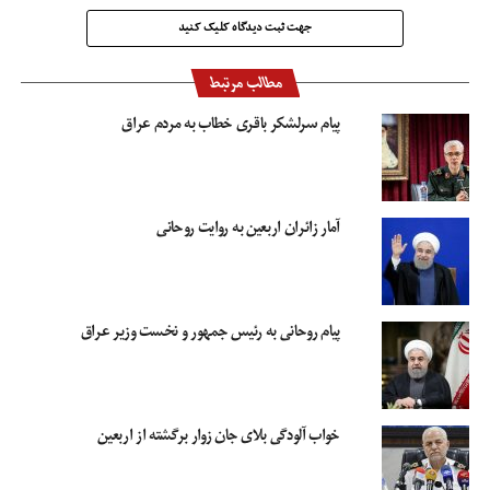
اند.
جهت ثبت دیدگاه کلیک کنید
وی اظهار کرد: زائران بازگشتی از مرزهوایی هم در این مدت به بیش از ۹۵ هزار و ۲۳۹
نفررسیده است.
مطالب مرتبط
پیام سرلشکر باقری خطاب به مردم عراق
رشیدیان با بیان اینکه روند بازگشت زائران اکنون که یک روز بعد از اربعین است تا
حدودی فروکش کرده است، افزود: هنوز حدود ۴۰۰ هزار زائر دیگر در عراق هستند و
به مرور طی روز‌های آتی به کشور باز می‌گردند.
آمار زائران اربعین به روایت روحانی
ارز برای اربعین
امنیت زائران اربعین
رئیس سازمان حج و زیارت
سازمان حج و زیارت
سامانه سماح
پیام روحانی به رئیس جمهور و نخست وزیر عراق
خواب آلودگی بلای جان زوار برگشته از اربعین