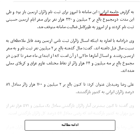
به گزارش
جامعه ایرانی
؛ این سامانه تا امروز برای ثبت نام زائران اربعین باز بود و طی
این مدت درمجموع بالغ بر ۳ میلیون و ۳۳۰ هزار نفر برای سفر ایام اربعین حسینی
ثبت نام کردند و از امروز به طورکامل فعالیت سامانه متوقف شد.
وی درادامه با اشاره به اینکه امسال زائران ثبت نامی اربعین رشد قابل ملاحظه‌ای به
نسبت سال قبل داشته اند، گفت: سال گذشته بالغ بر ۲ میلیون نفر ثبت نام و به سفر
اربعین رفتند و امسال آمار‌ها حاکی از آن است که از ابتدای ماه صفر تا کنون در
مجموع بالغ بر سه میلیون و ۶۴ هزار زائر از نقاط مختلف عازم عراق و کربلای معلی
شده اند.
علی رضا رشیدیان عنوان کرد: تا کنون بالغ بر ۲ میلیون و ۷۰۰ هزار زائر معادل ۸۹
درصد زائران ایرانی به کشور بازگشتند.
وی گفت: تا کنون بیشترین آمار زائران بازگشتی معادل یک میلیون و ۵۷۱ هزار نفر از
مرز مهران به کشور بازگشته اند که رقمی معادل ۵۷ درصد کل زائران بازگشتی است.
ادامه مطالعه
علی رضا رشیدیان عنوان کرد: بیش از ۶۸۸ هزار زائرمعادل ۲۴ درصد کل زائران هم از
مرز شلمچه و ۲۶۹ هزار نفر از مرزچذابه و ۸۹ هزار نفر از مرزخسروی به کشور بازگشته