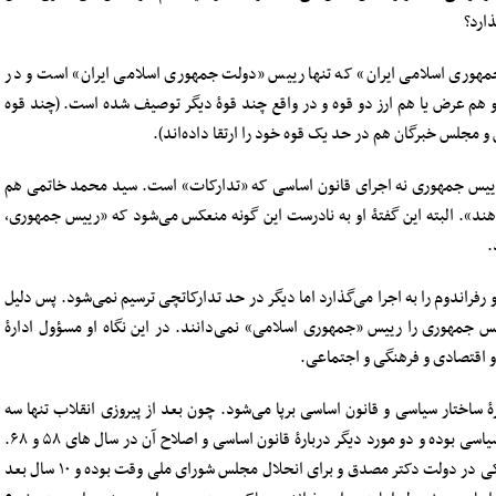
ارد؟
مهوری اسلامی ایران» که تنها رییس «دولت جمهوری اسلامی ایران» است و در
و هم عرض یا هم ارز دو قوه و در واقع چند قوۀ دیگر توصیف شده است. (چند قوه
مجلس خبرگان هم در حد یک قوه خود را ارتقا داده‌اند).
 قانون اساسی است کار رییس جمهوری نه اجرای قانون اساسی که «تدارکات» است. سید محمد خاتمی هم
هند». البته این گفتۀ او به نادرست این گونه منعکس می‌شود که «رییس جمهوری،
.
فراندوم را به اجرا می‌گذارد اما دیگر در حد تدارکاتچی ترسیم نمی‌شود. پس دلیل
س جمهوری را رییس «جمهوری اسلامی» نمی‌دانند. در این نگاه او مسؤول ادارۀ
و اقتصادی و فرهنگی و اجتماعی.
ۀ ساختار سیاسی و قانون اساسی برپا می‌شود. چون بعد از پیروزی انقلاب تنها سه
رفراندوم برگزار شده که یکی دربارۀ نوع ساختار جدید سیاسی بوده و دو مورد دیگر دربارۀ قانون اساسی و اصلاح آن در سال های ۵۸ و ۶۸.
پیش از انقلاب هم تنها دو بار رفراندوم برگزار شده که یکی در دولت دکتر مصدق و برای انحلال مجلس شورای ملی وقت بوده و ۱۰ سال بعد