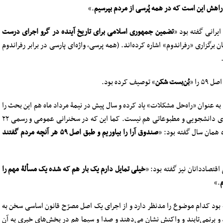
راهش این است که در همه پُرسی از مردم بپرسیم
.»
تضمین جمهوری اسلامی برای تاریخ آینده در گرو اجرای درست
ن برگزاری «رفراندوم» اشاره کرده‌اند. (همه پرسی، واژه‌ای پارسی در برابر رفراندوم
۵ را «
بُن‌بست شکن
» توصیف کرده بود.
در دیدار با دانشجویان در اردیبهشت ماه نیز از اصل ۵۹ به عنوان «راه‌حل مشکلات» یاد کرده و سال پیش در نیمۀ مرداد ماه هم این بحث را
پیش کشیده بود. قصه محدود به ۹۸ و ۹۷ و در دیدارهای دانشجویی و مطبوعاتی هم نیست. کما این که در سخنرانی عمومی و رسمی ۲۲
صندوق آرا را بیاوریم و طبق اصل ۵۹ هر آنچه مردم گفتند
خیلی تمایل دارم یک بار هم که شده یک مسألۀ مهم را
م
.»
ه بود کدام موضوع را مدنظر دارد و از اجرای یک اصل مصرّح قانون اساسی سخن به
دند و برنمی‌تابند و واکنش نشان می‌دهند و صدا و سیما هم در بخش‌های خبری به آن