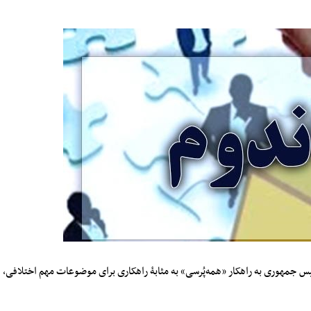
س جمهوری به راهکار «همه‌پُرسی» به مثابۀ راهکاری برای موضوعات مهم اختلافی،