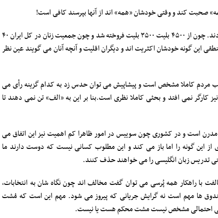
» صحبت کند و وقتی خودشان «همه» اند از آنها بپرسند کافی است!
در قضیه ورود زنان به ورزشگاه دیدیم چگونه استدلال کردند. چون از ۴۵۰۰ بلیت ۳۵۰۰ بلیت فروخته شد و چون جمعیت زنان در کل ایران ۴۰
نطقی این گونه خودشان اکثریت اند و دیگران اقلیت و آنچه آنان می گویند عین نظر
لب مردم کاملا مشخص است و پیشاپیش می توان حدس زد به کدام گزینه رأی می
یز کارگر نمی افتد و بحثی کاملا نظری است.بنا بر این به «الف» تن نمی دهند تا
مدرن است و در کشوری چون سوییس در امور ظاهرا کم اهمیت نیز این اتفاق می
ری از این گونه را اما باز می کند و این مطلوب کسانی نیست که دوست دارند ما
 حتی تدریس زبان انگلیسی را می خواهند حذف کنند.
لفت با راهکار همه پُرسی می توان گفت مخالف اند چون نگاه شان به انتخابات،
وق ها مهم است نه گرایش جریانی که پیروز می شود. مهم این است که مُشت
 پُرسی احتمالی مشخص نیست مشت محکم هست یا نیست.