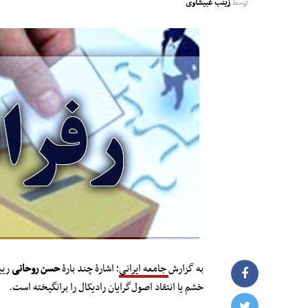
توسط
زینب غبیشاوی
به گزارش
جامعه ایرانی
؛ اشارۀ چند بارۀ
حسن روحانی
ریی
خشم یا انتقاد اصول‌گرایان رادیکال را برانگیخته است.