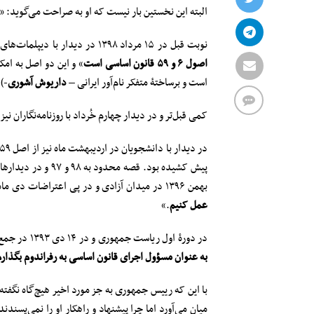
البته این نخستین بار نیست که او به صراحت می‌گوید: «
نوبت قبل در ۱۵ مرداد ۱۳۹۸ در دیدار با دیپلمات‌های ایرانی گفته بود «
اصول ۶ و ۵۹ قانون اساسی است
» و این دو اصل به امکا
است و برساختۀ متفکر نام‌آور ایرانی –
داریوش آشوری
-).
کمی قبل‌تر و در دیدار چهارم خُرداد با روزنامه‌نگاران نیز اصل ۹
بهمن ۱۳۹۶ در میدان آزادی و در پی اعتراضات دی ماه همان سال گفته بود: «
عمل کنیم
.»
در دورۀ اول ریاست جمهوری و در ۱۴ دی ۱۳۹۳ در جمع اقتصاددانان نیز گفته بود: «
به عنوان مسؤول اجرای قانون اساسی به رفراندوم بگذار
با این که رییس جمهوری به جز مورد اخیر هیچ‌گاه نگفت
میان می‌آورد اما چرا پیشنهاد و راهکار او را نمی‌پسن