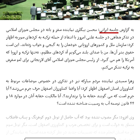
به گزارش
جامعه ایرانی
؛ محسن بیگلری نماینده سقز و بانه در مجلس شورای اسلامی
در تذکر شفاهی در جلسه علنی امروز با انتقاد از حمله ترکیه به کردهای سوریه اظهار
کرد: سازمان ملل و کشورهای اروپایی خودشان را به گیجی و خواب زده‌اند. این است
حقوق بشر آن‌ها. من با صدای بلند می‌گویم آه کردهای مظلوم، نه‌تنها ترکیه و اروپا که
آمریکا را هم می گیرد. از رئیس مجلس شورای اسلامی آقای لاریجانی برای لغو سفرش
به ترکیه تشکر می‌کنم.
زهرا سعیدی نماینده مردم مبارکه نیز در تذکری در خصوص موضاعات مربوط به
کشاورزان استان اصفهان اظهار کرد: آیا واقعا کشاورزان اصفهان حرف جرم می‌زنند؟ آیا
جرم است که می گویند حقابه ما را برندارید؟. آیا مالکیت حقابه آنان در موارد ۱۸ و
۴۴ قانون توسعه آب به رسمیت شناخته نشده است؟
وی افزود: مگر مصوب نشده بود که آب حاصل از تونل دوم کوهرنگ و پساب فاضلاب
متعلق به دولت است و برای تخصیص شرب و کشاورزی اصفهان است. مگر تونل سوم
در سه استان انجام شده که تصمیمات جدید در نظر گرفته شده است؟ به نمایندگی از
مردم استان اصفهان اعلام می کنم اجازه نمی دهیم حق کشاورزان ضایع شود.