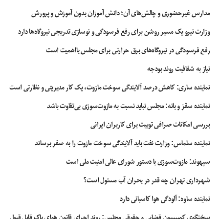
مدارس غیرحضوری و چالش‌های آن؛ دانش آموزان بدون آموزش و پرورش
وزارت نیرو یک مسیر روشن برای رفع فرسودگی و نوسازی تدریجی نیروگاه‌ها دارد
رفع فرسودگی در نیروگاه‌های برق حرارتی برای مجلس بااهمیت است
نیاز به شفافیت روند بودجه
نماینده ساری: کاهش درصد آلایندگی سوخت مازوت، یک کار مدیریتی و نظارتی است
نماینده سقز و بانه: مجلس نباید نسبت به مازوت‌سوزی بی‌تفاوت باشد
بررسی امکانات صرافی توبیت برای کاربران ایرانی
نماینده سلماس: وزارت نفت باید آلایندگی سوخت مازوت را به صفر برساند
سپهوند:‌ مازوت‌سوزی با دستور شورای عالی امنیت ملی است
شهرداری تهران چه قدر در بحران آب مسئول است؟
نماینده ساوه: آلودگی هوا کاسبانی دارد
سخنگوی کمیسیون قضایی و حقوقی مجلس: روند اجرای قانون هوای پاک قابل قبول