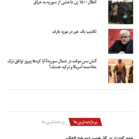
انتقال ۱۵۰۰ زن داعشی از سوریه به عراق
اقدام پیشگیرانه‌ای انجام نداده است. جمهوری اسلامی ایران که تنها کشوری است که
در مقابل آمریکا عزت خود را حفظ کرده لازم است واکنش تند نشان دهد.
تکذیب یک خبر در مورد عارف
بحران نظامی در منطقه
تحولات منطقه
حمله ترکیه به سوریه
مجلس شورای اسلامی
منطقه
آتش بس موقت در شمال سوریه/ آیا کردها پیروز توافق ترک
مخاصمه آمریکا و ترکیه هستند؟
پربازدیدترین‌ها
پربحث‌ترین‌ها
حمید گودرزی در کنار همسر دوم خود +عکس