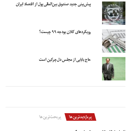
پیش‌بینی جدید صندوق بین‌المللی پول از اقتصاد ایران
قرارداردکه به ازای هر یک تراکنش کارمزدی مشخص دریافت می کنند. آماری که از
سال ۹۵ به دست آورده ایم نشان می دهد که این هزینه برای مبلغ ۱۰ هزار تومان به بالا
در نظر گرفته شده و در صورتی که شما کمتر از ۱۰ هزار تومان کارت بکشید شرکت
ارائه دهنده خدمات همان کارمزد ۱۰ هزار تومان را می گیرد.
رویکردهای کلان بودجه ۹۹ چیست؟
خدمات شبکه پرداخت الکترونیک کارتی که توسط ۱۲ شرکتی که پیش از این درباره آن
صحبت شد برای خدمت خرید کالا و خدمات در هر تراکنش حداقل ۵۰ و حداکثر ۲۲۴
تومان و برای خدمت پرداخت قبض و خرید شارژ تلفن همراه مبلغ ثابت ۱۷۵ تومان را
از بانک ها دریافت می کند.
حاج بابایی از مجلس دل‌چرکین است
راه‌حل کم کردن هزینه کارت خوان ها
اختیاری کردن دریافت رسید، تعیین کف رقم تراکنش برای صدور رسید، استفاده از
روش‌های صدور رسید غیرکاغذی و فراهم آوردن زمینه پرداخت بدون حضور کارت از
جمله این مدل‌های پیشنهادی است. البته باید توجه کرد که هرگونه تغییر در صدور
رسیدها باید با دقت و با درنظر گرفتن همه ملاحظات مرتبط با آن باشد؛ چرا که رسید
کارت خوان، نه تنها یک رسید، بلکه سندی برای نشان دادن صحت تراکنش است.
برخی از کارشناسان و متخصصان بانکداری الکترونیکی هم کیف پول الکترونیکی را به
پربازدیدترین‌ها
پربحث‌ترین‌ها
عنوان راه‌حل مطرح می کنند. کیف پول الکترونیکی در حقیقت کارتی است که با آن
بتوان پرداخت‌های خرد را انجام داد. در این روش دیگر تسویه به‌صورت آنی صورت