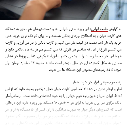
به گزارش
جامعه ایرانی
؛ این روزها حتی نانوایی ها و دست فروشان هم مجهز به دستگاه
های کارت خوان یا به اصطلاح پوزهای بانکی هستند و ما برای کوچک ترین خرید حتی
خرید یک نان !هم دست در کیف مان می کنیم و کارت بانکی را در می آوریم و کارت
می کشیم فارغ از این که بدانیم هر کارتی که می کشیم هم هزینه های بالایی دارد و
هم با این کار محیط زیست را نابود می کنیم. طبق اینفوگرافی که این روزها در فضای
مجازی به شکل گسترده ای در حال بازنشر است ماهانه حدود ۲۳ میلیارد تومان پول
صرف کاغذ رسیدهای مصرفی این دستگاه ها می شود.
رتبه دوم جهانی ایران در کارت خوان
آمار و ارقام نشان می‌دهد ۷.۳‌میلیون کارت خوان فعال درکشور وجود دارد که از این
لحاظ، ایران پس از چین رتبه دوم جهانی را به خود اختصاص داده است. براساس آمار
بانک مرکزی در ایران تقریبا به ازای هر ۱۰۰۰نفر، ۹۰ دستگاه پوز وجود دارد؛ این درحالی
است که کشورهای دیگر جهان به صورت میانگین دارای کمتر از ۵۰ دستگاه به ازای هر
۱۰۰۰نفر هستند و به این ترتیب تعداد دستگاه‌های پوز در ایران به‌طور میانگین حدود
دوبرابر جهان است. جالب است بدانید تعداد زیادی از این دستگاه‌های پوز هم