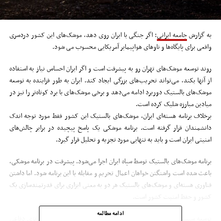
به گزارش
جامعه ایرانی
؛ اگر جنگی با ایران روی دهد،‌ موشک‌های این کشور دردسری
واقعی برای پایگاه‌ها و ناوهای هواپیمابر آمریکایی محسوب می شود.
روند توسعه موشک‌های تهران رو به پیشرفت است و اگر ایران احساس نیاز به استفاده
از آنها بکند، می‌تواند تحریب‌های بزرگی ایجاد کند. ایران به طور فزاینده به توسعه
موشک‌های بالستیک دوربرد ادامه می‌دهد و برخی موشک‌های با برد کوتاه‌تر را نیز در
میادین مبارزه شلیک کرده است.
برخلاف برنامه هسته‌ای ایران، موشک‌های بالستیک این کشور فقط مورد توجه اندک
دانشمندان قرار گرفته است. برنامه موشکی یک پاسخ پیچیده در برابر چالش‌های
امنیتی ایران است و باید به تنهایی مورد تجزیه و تحلیل قرار گیرد.
برنامه موشک‌های بالستیک توسط سپاه ایران اجرا می‌شود. پیشرفت در برنامه موشکی،
باعث شده است واشنگتن خواهان اعمال تحریم و مقابله با این برنامه شود. اما داشتن
فناوری هسته‌ای و موشک‌های بالستیک هر دو به معنی ابزاری برای قدرتمندسازی یک
کشور و حفظ امنیت کشور است.
ادامه مطالعه
توسعه سیستم‌های موشکی بومی و ضد موشکی از مؤلفه‌های اصلی استراتژی دفاعی