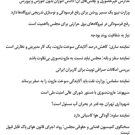
مدارس غیرحضوری و چالش‌های آن؛ دانش آموزان بدون آموزش و پرورش
وزارت نیرو یک مسیر روشن برای رفع فرسودگی و نوسازی تدریجی نیروگاه‌ها دارد
رفع فرسودگی در نیروگاه‌های برق حرارتی برای مجلس بااهمیت است
نیاز به شفافیت روند بودجه
نماینده ساری: کاهش درصد آلایندگی سوخت مازوت، یک کار مدیریتی و نظارتی است
نماینده سقز و بانه: مجلس نباید نسبت به مازوت‌سوزی بی‌تفاوت باشد
بررسی امکانات صرافی توبیت برای کاربران ایرانی
نماینده سلماس: وزارت نفت باید آلایندگی سوخت مازوت را به صفر برساند
سپهوند:‌ مازوت‌سوزی با دستور شورای عالی امنیت ملی است
شهرداری تهران چه قدر در بحران آب مسئول است؟
نماینده ساوه: آلودگی هوا کاسبانی دارد
سخنگوی کمیسیون قضایی و حقوقی مجلس: روند اجرای قانون هوای پاک قابل قبول
نیست