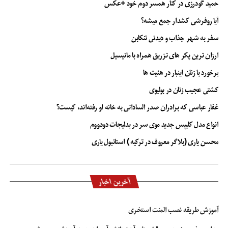
حمید گودرزی در کنار همسر دوم خود +عکس
آیا روفرشی کشدار جمع میشه؟
سفر به شهر جذاب و دیدنی تنکابن
ارزان ترین پکر های تزریق همراه با مانیسیل
برخورد با زنان اینبار در هئیت ها
کشتی عجیب زنان در بولیوی
غفار عباسی که برادران صدر الساداتی به خانه او رفته‌اند، کیست؟
انواع مدل کلیپس جدید موی سر در بدلیجات دودووم
محسن یاری (بلاگر معروف در ترکیه ) استانبول یاری
آخرین اخبار
آموزش طریقه نصب المنت استخری