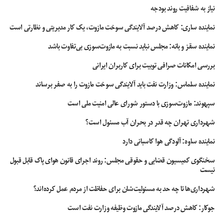
چشم‌اندازی ۳۶۰ درجه از افق غیرقابل توصیف شهر را نیز پیشکش مهمانان می‌کند.
نیاز به شفافیت روند بودجه
نماینده ساری: کاهش درصد آلایندگی سوخت مازوت، یک کار مدیریتی و نظارتی است
بلیت قطار تهران استانبول
ترکیه
جاذبه های گردشگری
مناطق گردشگری ترکیه
نماینده سقز و بانه: مجلس نباید نسبت به مازوت‌سوزی بی‌تفاوت باشد
هزینه بلیت تهران استانبول
بررسی امکانات صرافی توبیت برای کاربران ایرانی
نماینده سلماس: وزارت نفت باید آلایندگی سوخت مازوت را به صفر برساند
سپهوند:‌ مازوت‌سوزی با دستور شورای عالی امنیت ملی است
شهرداری تهران چه قدر در بحران آب مسئول است؟
نماینده ساوه: آلودگی هوا کاسبانی دارد
سخنگوی کمیسیون قضایی و حقوقی مجلس: روند اجرای قانون هوای پاک قابل قبول
نیست
شهرداری‌ها تا چه حد به مسئولیت‌شان برای حفاظت از مردم عمل کرده‌اند؟
جوکار: کاهش درصد آلایندگی مازوت وظیفه وزارت نفت است