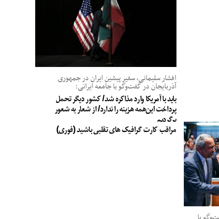
افشار سلیمانی، سفیر پیشین ایران در جمهوری
آذربایجان در گفت‌وگو با جامعه ایرانی:
باید با آمریکا وارد مذاکره شد/ کشور دیگر تحمل
پرداخت این‌همه هزینه را ندارد/ از شعار به شعور
برگردیم
مراقب کارت گرافیک های تقلبی باشید (فوری)
وگو با