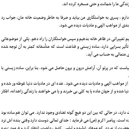
 زندگی ما را شماتت و حتی مسخره کرده اند.
دارم ، پسری به خواستگاری من بیاید و صرفا به خاطر وضعیت خانه مان، جواب رد
مندی از مواهب الهی و مادیات دیده می شود.
نیم تغییراتی در ظاهر خانه بدهیم و سپس خواستگاران را راه دهم. یکی از موضوعاتی
أثیر بسزایی دارد، ساده زیستی و قناعت است که متأسفانه کمتر به آن توجه شده
ی متعالی به حساب می آید.
نیاست که در پرتو آن، آرامش درون و برون حاصل می شود. بنا براین، ساده زیستی با
 از مواهب الهی و مادیات دیده می شود. عده ای در مادیات دنیا غوطه ور شده و
ا شده و از جهان ماده یا به کلی بی خبرند و یا می خواهند با زندگی زاهدانه، افکار
 دارد، در حالی که بین این دو هیچ گونه تضادی وجود ندارد. می توان هم ساده بود
کرده است. پیامبر اکرم (ص) می فرماید : خدای تعالی دوست دارد وقتی بنده اش نزد
آن حضرت از مردی که موهای ژولیده و لباسی کثیف داشت، انتقاد کرد و فرمود :بهره