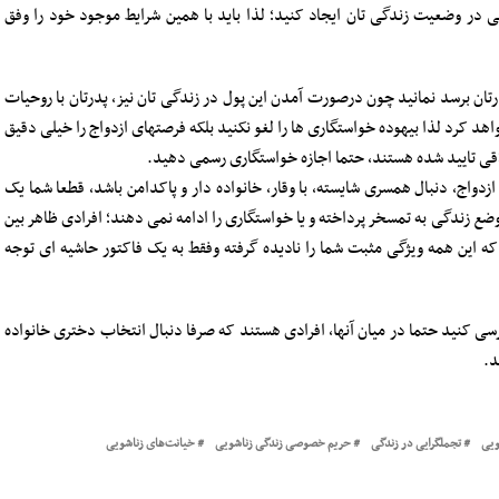
راتی در وضعیت زندگی تان ایجاد کنید؛ لذا باید با همین شرایط موجود خود را وفق
رتان برسد نمانید چون درصورت آمدن این پول در زندگی تان نیز، پدرتان با روحیات
هد کرد لذا بیهوده خواستگاری ها را لغو نکنید بلکه فرصتهای ازدواج را خیلی دقیق
لاقی تایید شده هستند، حتما اجازه خواستگاری رسمی دهید.
دواج، دنبال همسری شایسته، با وقار، خانواده دار و پاکدامن باشد، قطعا شما یک
ع زندگی به تمسخر پرداخته و یا خواستگاری را ادامه نمی دهند؛ افرادی ظاهر بین
که این همه ویژگی مثبت شما را نادیده گرفته وفقط به یک فاکتور حاشیه ای توجه
رسی کنید حتما در میان آنها، افرادی هستند که صرفا دنبال انتخاب دختری خانواده
د.
ویی
تجملگرایی در زندگی
حریم خصوصی زندگی زناشویی
خیانت‌های زناشویی