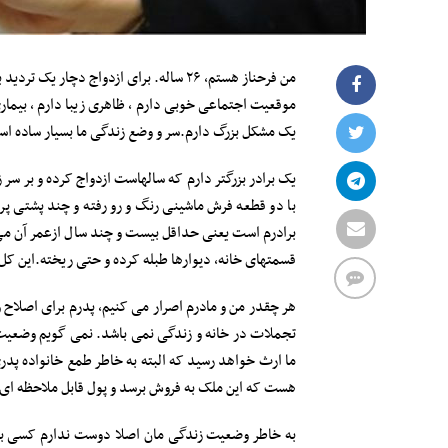
من فرحناز هستم، ۲۶ ساله. برای ازدواج دچار یک تردید بزرگ شده ام و به همین دلیل تا به حال هیچ خواستگاری را به منزل راه نداده ام.
موقعیت اجتماعی خوبی دارم ، ظاهری زیبا دارم ، بیم
یک مشکل بزرگ دارم.سر و وضع زندگی ما بسیار ساده است
یک برادر بزرگتر دارم که سالهاست ازدواج کرده و بر س
با دو قطعه فرش ماشینی رنگ و رو رفته و چند پشتی پ
برادرم است یعنی حداقل بیست و چند سال ازعمر آن می 
قسمتهای خانه، دیوارها طبله کرده و حتی ریخته.این ک
هر چقدر من و مادرم اصرار می کنیم، پدرم برای اصلاح 
تجملات در خانه و زندگی نمی باشد. نمی گویم وضعیت م
ما ارث خواهد رسید که البته به خاطر طمع خانواده پدری
هست که این ملک به فروش برسد و پول قابل ملاحظه ای 
به خاطر وضعیت زندگی مان اصلا دوست ندارم کسی به ن