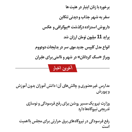
برخورد با زنان اینبار در هئیت ها
سفر به شهر جذاب و دیدنی تنکابن
داریوش اسدزاده درگذشت +بیوگرافی و عکس
پراید 11 میلیون تومان ارزان شد
انواع مدل کلیپس جدید موی سر در بدلیجات دودووم
ویراژ «سگ گردانان» در شهر و ناامنی برای عابران
آخرین اخبار
مدارس غیرحضوری و چالش‌های آن؛ دانش آموزان بدون آموزش
و پرورش
وزارت نیرو یک مسیر روشن برای رفع فرسودگی و نوسازی
تدریجی نیروگاه‌ها دارد
رفع فرسودگی در نیروگاه‌های برق حرارتی برای مجلس بااهمیت
است