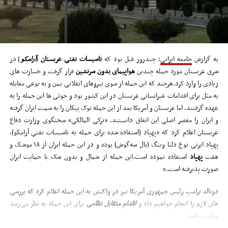
به گزارش
جامعه ایرانی
؛ چندروز قبل بود که
تاسیسات نفتی عربستان
(
آرامکو
) در
شرق عربستان مورد حمله چندین
هواپیمای بدون سرنشین
قرار گرفت و خسارت های
زیادی را وارد کرد.هرچند که این حمله از سوی نیروهای انقلابی یمن و به نوعی مقابله
به مثل برای اقدامات غیرانسانی عربستان در این کشور بود و حوثی ها این حمله را به
عهده گرفتند، اما عربستان و آمریکا بعد از این حمله نوک پیکان را به سمت ایران گرفته
و ایران را مقصر اصلی این اتفاق دانستند. «ترکی المالکی» سخنگوی وزارت دفاع
عربستان اعلام کرد که «پهپاد (استفاده شده برای حمله به تاسیسات نفتی آرامکو)،
پهپاد ایرنی نوع دلتا وینگ (بال سه‌گوش) بوده و در این حمله ایران از ۱۸ موشک و
هفت
پهپاد
استفاده نموده است.این حمله از شمال و بدون شک با حمایت ایران
صورت پذیرفته است.»
دونالد ترامپ رئیس جمهوری آمریکا نیز در واکنش به این حمله اعلام کرد که بررسی
های لازم را انجام خواهیم داد و
اقدام متقابل نظامی
برای این حمله به نظر می‌رسد
مناسب باشد.