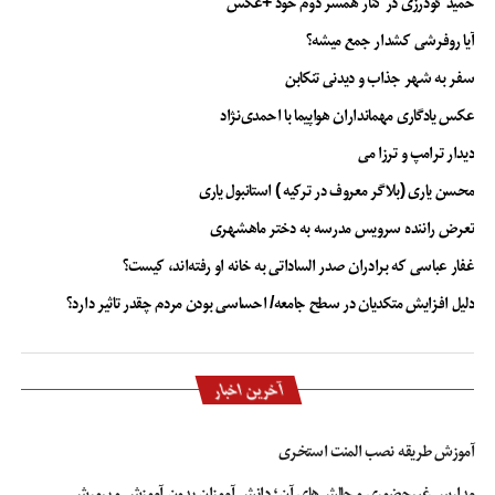
حمید گودرزی در کنار همسر دوم خود +عکس
آیا روفرشی کشدار جمع میشه؟
سفر به شهر جذاب و دیدنی تنکابن
عکس یادگاری مهمانداران هواپیما با احمدی‌نژاد
دیدار ترامپ و ترزا می
محسن یاری (بلاگر معروف در ترکیه ) استانبول یاری
تعرض راننده سرویس مدرسه به دختر ماهشهری
غفار عباسی که برادران صدر الساداتی به خانه او رفته‌اند، کیست؟
دلیل افزایش متکدیان در سطح جامعه/ احساسی بودن مردم چقدر تاثیر دارد؟
آخرین اخبار
آموزش طریقه نصب المنت استخری
مدارس غیرحضوری و چالش‌های آن؛ دانش آموزان بدون آموزش و پرورش