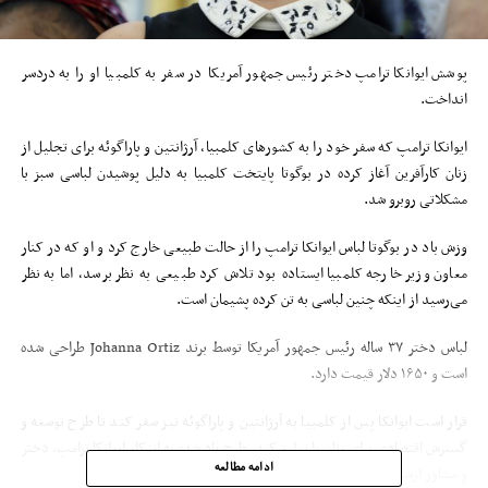
پوشش ایوانکا ترامپ دختر رئیس جمهور آمریکا در سفر به کلمبیا او را به دردسر
انداخت.
ایوانکا ترامپ که سفر خود را به کشور‌های کلمبیا، آرژانتین و پاراگوئه برای تجلیل از
زنان کارآفرین آغاز کرده در بوگوتا پایتخت کلمبیا به دلیل پوشیدن لباسی سبز با
مشکلاتی روبرو شد.
وزش باد در بوگوتا لباس ایوانکا ترامپ را از حالت طبیعی خارج کرد و او که در کنار
معاون وزیر خارجه کلمبیا ایستاده بود تلاش کرد طبیعی به نظر برسد، اما به نظر
می‌رسید از اینکه چنین لباسی به تن کرده پشیمان است.
لباس دختر ۳۷ ساله رئیس جمهور آمریکا توسط برند Johanna Ortiz طراحی شده
است و ۱۶۵۰ دلار قیمت دارد.
قرار است ایوانکا پس از کلمبیا به آرژانتین و پاراگوئه نیز سفر کند تا طرح توسعه و
گسترش اقتصادی برای زنان را تبلیغ کند. طرح یاد شده به ابتکار ایوانکا ترامپ، دختر
ادامه مطالعه
و مشاور ارشد رئیس جمهوری آمریکا، معرفی و به اجرا گذاشته شده است.