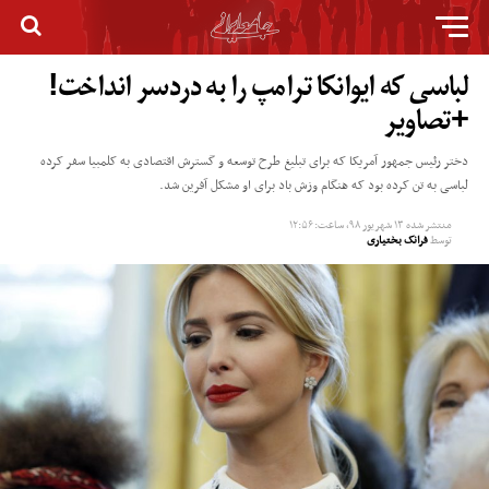
لباسی که ایوانکا ترامپ را به دردسر انداخت!
+تصاویر
دختر رئیس جمهور آمریکا که برای تبلیغ طرح توسعه و گسترش اقتصادی به کلمبیا سفر کرده
لباسی به تن کرده بود که هنگام وزش باد برای او مشکل آفرین شد.
منتشر شده
۱۳ شهریور ۹۸, ساعت: ۱۲:۵۶
توسط
فرانک بختیاری