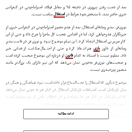
بعد از دست رفتن پیروزی در دقیقه ۹۵ و مقابل فولاد، استراماچونی در کنفرانس
خبری حاضر نشد، تا مشخص شود شرایط در
استقلال
مناسب نیست.
نوری‌فر، مدیر رسانه‌ای استقلال، بعد از عدم حضور استراماچونی در کنفرانس خبری از
خبرنگاران عذرخواهی کرد، اما در اقدامی عجیب کل ماجرا را شرح داد و حتی از این
کار سرمربی استقلال انتقاد کرد. این تمام موضوع نبود و نوری‌فر در قامت مدیر
رسانه‌ای از داور
بازی
هم انتقاد کرد و حتی از احتمال شکایت از فغانی خبر
داد. معلوم نیست با استناد به کدام
قانون
او درباره این موضوع صحبت کرده است
و صحبت‌های نوری‌فر به‌خوبی نشان می‌دهد که این تیم دارای یک بزرگ‌تر مانند
منصور پورحیدری نیست.
موضوع دیگری که استقلال را تحت‌الشعاع قرار داده است، نبود هماهنگی و همگن در
میان بازیکنان است. اشتباهات بازیکنان استقلال در کنار هم به خوبی نشان می‌دهد
که این بازیکنان در کنار هم جا نیفتادند و این اتفاقات ناشی از دو موضوع است؛
تغییر زیاد در این تیم و نداشتن کیفیت فنی برخی بازیکنان.
ادامه مطالعه
استقلال مانند فصل گذشته، تغییرات زیادی را در میان بازیکنان خود داشته و علی
خطیر و فتحی، مانند سال گذشته که افتخاری و شفر این اشتباه را انجام دادند، تن به
انجام این کار دادند و بازهم تغییرات زیادی را در تیم ایجاد کردند. مورد بعدی هم