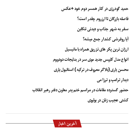
حمید گودرزی در کنار همسر دوم خود +عکس
فاصله بازرگان تا ارزروم چقدر است؟
سفر به شهر جذاب و دیدنی تنکابن
آیا روفرشی کشدار جمع میشه؟
ارزان ترین پکر های تزریق همراه با مانیسیل
انواع مدل کلیپس جدید موی سر در بدلیجات دودووم
محسن یاری (بلاگر معروف در ترکیه ) استانبول یاری
دیدار ترامپ و ترزا می
حضور گسترده مقامات در مراسم ختم پدر معاون دفتر رهبر انقلاب
کشتی عجیب زنان در بولیوی
آخرین اخبار