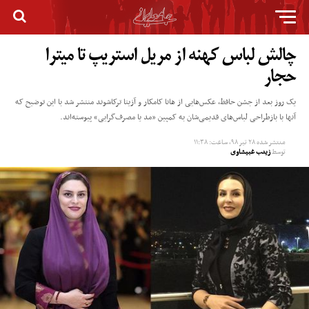
چالش لباس‌ کهنه از مریل استریپ تا میترا
حجار
یک روز بعد از جشن حافظ، عکس‌هایی از ‌هانا کامکار و آزیتا ترکاشوند منتشر شد با این توضیح که
آنها با بازطراحی لباس‌های قدیمی‌شان به کمپین «مد یا مصرف‌گرایی» پیوسته‌اند.
منتشر شده
۲۸ تیر ۹۸, ساعت: ۱۱:۳۸
توسط
زینب غبیشاوی