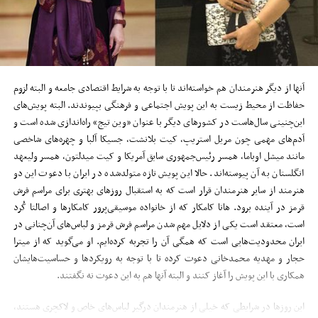
آنها از دیگر هنرمندان هم خواسته‌اند تا با توجه به شرایط اقتصادی جامعه و البته لزوم
حفاظت از محیط ‌زیست به این پویش اجتماعی و فرهنگی بپیوندند. البته پویش‌های
این‌چنینی سال‌هاست در کشورهای دیگر با عنوان «وین تیج» راه‌اندازی شده است و
آدم‌های مهمی چون مریل‌ استریپ، کیت ‌بلانشت، جسیکا آلبا و چهره‌های شاخصی
مانند میشل اوباما، همسر رئیس‌جمهوری سابق آمریکا و کیت میدلتون، همسر ولیعهد
انگلستان به آن پیوسته‌اند. حالا این پویش تازه متولدشده در ایران با دعوت این دو
هنرمند از سایر هنرمندان قرار است که به استقبال روزهای بهتری برای مراسم فرش
قرمز در آینده برود.‌ هانا کامکار که از خانواده موسیقی‌پرور کامکارها و اصالتا کُرد
است، معتقد است یکی از دلایل مهم شدن مراسم فرش قرمز و لباس‌های آن‌چنانی در
ایران محدودیت‌هایی است که همگی آن را تجربه کرده‌ایم. او می‌گوید که از میترا
حجار و مهدیه محمدخانی دعوت کرده تا با توجه به رویکردها و حساسیت‌هایشان
همکاری با این پویش را آغاز کنند و البته آنها هم به این دعوت نه نگفتند.
این روزها در شرایطی که خیلی از هنرمندان درگیر لباس‌های خاص و لاکچری هستند،