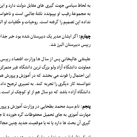
به لحاظ سیاسی جهت گیری های مقابل دولت دارد و این ن
به مجموعۀ رقیب او بپیوندد نکتۀ جالبی است و ناخوا
نداده این تصمیم را گرفته است. روحیات و خُلقیات او ا
چهارم:
اگر ایشان مدیر یک دبیرستان شده بود خبر جذا
رییس دبیرستان البرز شد.
علینقی عالیخانی پس از سال ها وزارت اقتصاد ریی
معاونت دانشگاه آزاد ولو بزرگ ترین دانشگاه غیر متمر
این احتمال را قوت می بخشد که در آموزش و پرورش هم د
نتوانسته کار دیگری را تجربه کند. به تعبیری ترجیح 
دانشگاه آزاد» باشد که دو سال هم از او کوچک تر است. (بطحایی متولد ۴۲ و طه
پنجم
: نام سید محمد بطحایی در وزارت آموزش و پرورش
مهارت آموزی به جای تحمیل محفوظات گره خورده تا جایی ک
گیری آن بحث ها دارد یا نه یا موقعیت جدید چنین مجالی