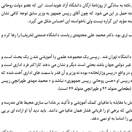
کته به سادگی از روزنامۀ ارگان دانشگاه آزاد هویداست. این که عضو دولت روحانی
سته حمل بر این می شود که چون آقای رییس جمهور به وزیر سابق توجه کافی نشان
لبته مؤید این گزاره نیست ولی ناخواسته این احساس شکل می گیرد.
ب تری بود.دکتر محمد علی مجتهدی ریاست دانشگاه صنعتی (شریف) را رها کرد و
س دانشگاه تهران شد. رییس یک مجموعه علمی یا آموزشی شدن یک بحث است و
کز غیر دولتی جهان باشد بحثی است دیگر و نشان می دهد کاراکتر فرد اداری است و
ر واقع «رییس وزارتخانه» بوده نه وزیر و آن قدر با سمت های اداری اُخت شده که
داده رییس او «حسن روحانیِ رییس جمهوری» نباشد و « محمد مهدی طهرانچیِ رییس
رانچی متولد ۴۴ است).
 با مقابله با مافیای کمک آموزشی و تأکید بر شاداب سازی محیط های مدرسه و
ه برخی او را قربانی فشار همان مافیا می دانند. باید دید آیا او اراده ای بر پی
 را اساسا به او نمی دهد.