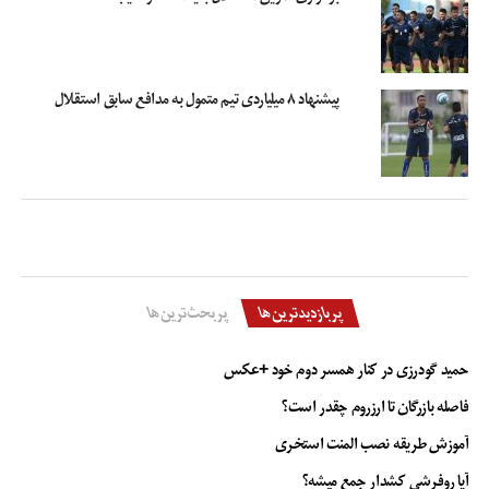
پیشنهاد ۸ میلیاردی تیم متمول به مدافع سابق استقلال
پربازدیدترین‌ها
پربحث‌ترین‌ها
حمید گودرزی در کنار همسر دوم خود +عکس
فاصله بازرگان تا ارزروم چقدر است؟
آموزش طریقه نصب المنت استخری
آیا روفرشی کشدار جمع میشه؟