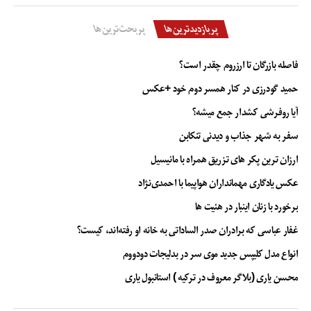
به کار کارشناسی دارد.
پربازدیدترین‌ها
پربحث‌ترین‌ها
وی گفت: یکی از نیازهای مدیریت بحران در شهرهای کشور، توجه به فضای آماده
برای دفن در حجم بالا است، در مدیریت جدید شهرداری تهران آماده سازی ۲۵ هزار
فاصله بازرگان تا ارزروم چقدر است؟
قبر در دستور کار سازمان بهشت زهرا (س) قرارگرفته و بخش قابل ملاحظه‌ای از آن
آماده شده است.
حمید گودرزی در کنار همسر دوم خود +عکس
آیا روفرشی کشدار جمع میشه؟
سفر به شهر جذاب و دیدنی تنکابن
بهشت زهرا
سازمان
سازمان بهشت زهرا
سنگ‌ قبر
قبر
قیمت قبر
گلزار شهدا
ارزان ترین پکر های تزریق همراه با مانیسیل
عکس یادگاری مهمانداران هواپیما با احمدی‌نژاد
برخورد با زنان اینبار در هئیت ها
غفار عباسی که برادران صدر الساداتی به خانه او رفته‌اند، کیست؟
انواع مدل کلیپس جدید موی سر در بدلیجات دودووم
محسن یاری (بلاگر معروف در ترکیه ) استانبول یاری