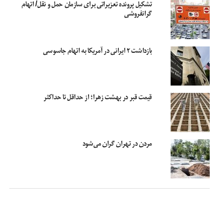
تشکیل پرونده تعزیراتی برای سازمان حمل و نقل/ اتهام
تا ۳ سال آینده مشکلی در زمینه دفن در بهشت زهرا نداریم
گرانفروشی
گلپایگانی در ادامه افزود: براین اساس کمیته راهبری مکان یابی آرامستان های جدید
پایتخت با مشخص شدن اعضا تشکیل شده است تا پس از مطالعات کارشناسی،
بازداشت ۲ ایرانی در آمریکا به اتهام جاسوسی
گزینه‌های مناسب به شورای اسلامی شهر ارائه و پس از تأیید جهت طی شدن مراحل
قانونی به شورای برنامه ریزی استان تهران و شورای عالی شهرسازی و معماری کشور
ارائه شود.
قیمت قبر در بهشت زهرا؛ از حداقل تا حداکثر
مدیرعامل سازمان بهشت‌زهرا (س) نیز با اشاره به اقدامات صورت گرفته برای جبران
کمبود قبر در آرامستان بهشت زهرا (س) افزود: با تدابیر جدید مدیریت شهری تا ۳
سال آینده مشکلی در این زمینه نخواهیم داشت و این امر از طریق تدابیر مدیریتی در
داخل بهشت زهرا و همچنین زمین‌های خودِ آرامستان حل خواهد شد.
مردن در تهران گران می‌‌شود
آماده سازی ۲۵ هزار قبر برای زمان‌های بحرانی
خال افزود: براین مبنا، باید برای آینده آرامستان جدید پایتخت، فکری اساسی شود و با
مکان یابی جدید و توسعه زیر ساخت‌ها، شرایط برای دفن اموات آماده شود و تیم
کارشناسی در حال مکان‌یابی آرامستان جدید شهر تهران است. چراکه ضوابط مکان‌یابی
آرامستان به لحاظ شهرسازی، معماری، جنس خاک، دسترسی‌ها، ترافیک و وزش باد نیاز