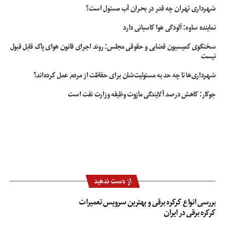
شهرداری تهران چه قدر در بحران آب مسئول است؟
عضو جامعه حسابرسان در پایان گفت: بنابراین کشورهای تحریم کننده ایران می‌دانند
که تا چه حدی این تحریم ها موثر است چون به هر حال اقتصاد و پول مسیر خود را
نماینده ساوه: آلودگی هوا کاسبانی دارد
مانند رودخانه پیدا می‌کند. دل خوش کردن به این تحریم‌ها با این دید که ایران را به
سخنگوی کمیسیون قضایی و حقوقی مجلس: روند اجرای قانون هوای پاک قابل قبول
زانو در می آورند قدری دور از تصور است البته اینکه همه چیز گران می‌شود فشار بر
نیست
روی مردم می آورد، واقعیت است و اینکه آیا به آن ۴ درصدی از جامعه که به قول
آقای قالیباف اقشار سرمایه دار هستند فشاری می‌آید جوابش خیر است.
شهرداری‌ها تا چه حد به مسئولیت‌شان برای حفاظت از مردم عمل کرده‌اند؟
جوکار: کاهش درصد آلایندگی مازوت وظیفه وزارت نفت است
اقتصاددان
تحریم های 13 آبان
تحریم های آمریکا علیه ایران
عباس هشی
از دست ندهید
بررسی انواع کرکره برقی و بهترین سرویس تعمیرات
کرکره برقی در ایران