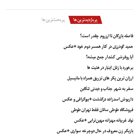
پربازدیدترین‌ها
پربحث‌ترین‌ها
فاصله بازرگان تا ارزروم چقدر است؟
حمید گودرزی در کنار همسر دوم خود +عکس
آیا روفرشی کشدار جمع میشه؟
برخورد با زنان اینبار در هئیت ها
ارزان ترین پکر های تزریق همراه با مانیسیل
سفر به شهر جذاب و دیدنی تنکابن
داریوش اسدزاده درگذشت +بیوگرافی و عکس
فروشگاه طوطی سانان فقط تهران طوطی
تولد غریبانه مهرانه مهین‌ترابی +عکس
بازیگر زن معروف در حال دوچرخه سواری +عکس