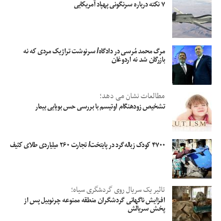
۷ نکته درباره سرنگونی پهپاد آمریکایی
مرگ محمد مُرسی در دادگاه/ سرنوشت تراژیک مردی که نه
بازرگان شد نه اردوغان
مطالعات نشان می دهد؛
تشخیص زودهنگام اوتیسم با بررسی حس بویایی بیمار
۴۷۰۰ کودک زباله‌گرد در پایتخت/ تجارت ۲۶۰ میلیاردی طلای کثیف
تاثیر یک سریال روی گردشگری سیاه؛
افزایش ناگهانی گردشگران منطقه ممنوعه چرنوبیل پس از
پخش سریالش