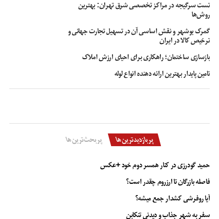
از پکیج‌های ویژه ترک اعتیاد که تخصص اصلی این برند است، تا درمان مشکلات
تست سرگیجه در مراکز تخصصی شرق تهران: بهترین
متنوعی مانند کبد چرب، دیابت، آرتروز، مشکلات گوارشی، ریزش مو، و مشکلات
روش‌ها
پوستی، جذاب زیبا همواره همراه شماست.
گمرک بوشهر و نقش اساسی آن در تسهیل تجارت جهانی و
ترخیص کالا در ایران
بازسازی ساختمان؛ راهکاری برای احیای ارزش املاک
تامین پایدار بهترین ارائه دهنده انواع لوله
پربازدیدترین‌ها
پربحث‌ترین‌ها
حمید گودرزی در کنار همسر دوم خود +عکس
فاصله بازرگان تا ارزروم چقدر است؟
در کنار این پکیج‌های جامع، امکان تهیه محصولات تکی نیز فراهم است. انواع
آیا روفرشی کشدار جمع میشه؟
قهوه‌های گانودرما دکتر بیز، مکمل‌های غذایی بین استار، سبوس‌ها و پودر جوانه
سفر به شهر جذاب و دیدنی تنکابن