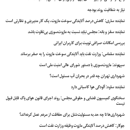
نیاز به شفافیت روند بودجه
علاوه بر این پکیج‌ها، جذاب زیبا محصولات تکی برندهای مطرحی همچون
دکتر بیز،
بین استار، ستین، نهال سبز و لاکچری کوین
را با بهترین شرایط ممکن در اختیار
نماینده ساری: کاهش درصد آلایندگی سوخت مازوت، یک کار مدیریتی و نظارتی است
مشتریان قرار می‌دهد. از قهوه‌های گانودرما گرفته تا سبوس‌ها و پروتئین‌بارهای خاص،
نماینده سقز و بانه: مجلس نباید نسبت به مازوت‌سوزی بی‌تفاوت باشد
تمامی این محصولات با رعایت استانداردهای بین‌المللی عرضه می‌شوند.
بررسی امکانات صرافی توبیت برای کاربران ایرانی
نماینده سلماس: وزارت نفت باید آلایندگی سوخت مازوت را به صفر برساند
سپهوند:‌ مازوت‌سوزی با دستور شورای عالی امنیت ملی است
شهرداری تهران چه قدر در بحران آب مسئول است؟
نماینده ساوه: آلودگی هوا کاسبانی دارد
سخنگوی کمیسیون قضایی و حقوقی مجلس: روند اجرای قانون هوای پاک قابل قبول
نیست
شهرداری‌ها تا چه حد به مسئولیت‌شان برای حفاظت از مردم عمل کرده‌اند؟
جوکار: کاهش درصد آلایندگی مازوت وظیفه وزارت نفت است