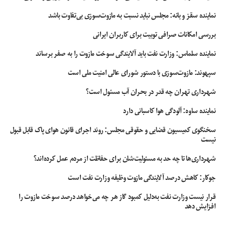
محصولات کشاورزی
نماینده سقز و بانه: مجلس نباید نسبت به مازوت‌سوزی بی‌تفاوت باشد
مواد معدنی
بررسی امکانات صرافی توبیت برای کاربران ایرانی
کالاهای مصرفی
نماینده سلماس: وزارت نفت باید آلایندگی سوخت مازوت را به صفر برساند
و… از جمله مواردی هستند که از طریق این بندر ترخیص می‌شوند. این تنوع در نوع
سپهوند:‌ مازوت‌سوزی با دستور شورای عالی امنیت ملی است
کالاها نشان از اهمیت و نقش گسترده بندر بوشهر در تجارت کشور دارد.
شهرداری تهران چه قدر در بحران آب مسئول است؟
این بندر با دارا بودن زیرساخت‌های مجهز و نیروی انسانی متخصص توانسته است
فرآیند ترخیص را برای انواع کالاها تسهیل کند. همچنین این بندر به دلیل نزدیکی به
نماینده ساوه: آلودگی هوا کاسبانی دارد
منابع انرژی و مراکز صنعتی، امکان ترخیص سریع و کارآمد کالاهای صنعتی و انرژی را
سخنگوی کمیسیون قضایی و حقوقی مجلس: روند اجرای قانون هوای پاک قابل قبول
نیز فراهم کرده است. بنابراین، تنوع گسترده‌ای از کالاها در این بندر ترخیص و به
نیست
مقاصد داخلی و خارجی ارسال می‌گردند.
شهرداری‌ها تا چه حد به مسئولیت‌شان برای حفاظت از مردم عمل کرده‌اند؟
جوکار: کاهش درصد آلایندگی مازوت وظیفه وزارت نفت است
قرار نیست وزارت نفت به‌دلیل کمبود گاز هر چه می‌خواهد درصد سوخت مازوت را
نقش بندر بوشهر در تجارت بین المللی
افزایش دهد
بندر بوشهر در طول سال‌ها به یک مرکز مهم برای تجارت بین المللی تبدیل شده است.