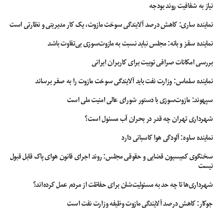
نیاز به شفافیت روند بودجه
موسیقی و پادکست استفاده کنید، بهترین نوع آیدی برای شما حساب
Apple Music خواهد بود.
نماینده ساری: کاهش درصد آلایندگی سوخت مازوت، یک کار مدیریتی و نظارتی است
حساب Apple Store: با داشتن این نوع حساب می‌توانید از داخل بخش
نماینده سقز و بانه: مجلس نباید نسبت به مازوت‌سوزی بی‌تفاوت باشد
حساب‌های اپله، به فروشگاه آنلاین اپل وارد شوید و محصولات و خدمات اپل
بررسی امکانات صرافی توبیت برای کاربران ایرانی
را خریداری کنید.
حساب Apple Developer: اگر به عنوان یک توسعه‌دهنده نرم‌افزار، به
نماینده سلماس: وزارت نفت باید آلایندگی سوخت مازوت را به صفر برساند
دنبال ساختن اپلیکیشن برای دستگاه‌های اپل هستید، برای ثبت نام در
سپهوند:‌ مازوت‌سوزی با دستور شورای عالی امنیت ملی است
برنامه‌های توسعه‌دهنده اپل به این حساب نیاز دارید.
شهرداری تهران چه قدر در بحران آب مسئول است؟
نماینده ساوه: آلودگی هوا کاسبانی دارد
سخنگوی کمیسیون قضایی و حقوقی مجلس: روند اجرای قانون هوای پاک قابل قبول
نیست
شهرداری‌ها تا چه حد به مسئولیت‌شان برای حفاظت از مردم عمل کرده‌اند؟
جوکار: کاهش درصد آلایندگی مازوت وظیفه وزارت نفت است