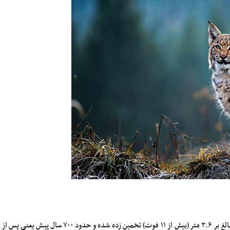
یک پرنده غول‌پیکر فاقد قدرت پرواز بوده که ارتفاع آن بالغ بر ۳.۶ متر (بیش از ۱۱ فوت) تخمین زده شده و حدود ۷۰۰ سال پیش یعنی پس از