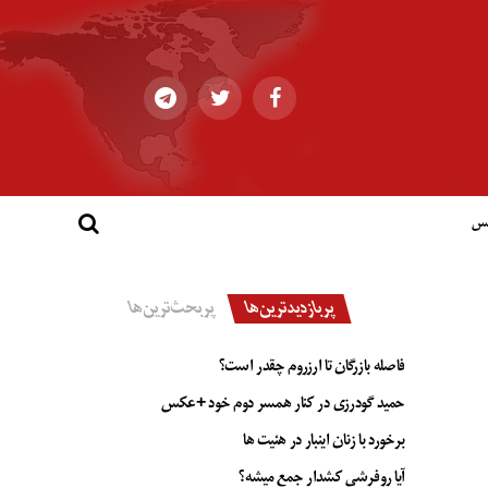
کس
پربازدیدترین‌ها
پربحث‌ترین‌ها
فاصله بازرگان تا ارزروم چقدر است؟
حمید گودرزی در کنار همسر دوم خود +عکس
برخورد با زنان اینبار در هئیت ها
آیا روفرشی کشدار جمع میشه؟