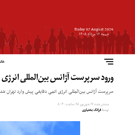
Friday 07 August 2026
جمعه ۱۶ مرداد ۱۴۰۵
خانه
ورود سرپرست آژانس بین‌المللی انرژی ا
سرپرست آژانس بین‌المللی انرژی اتمی دقایقی پیش وارد تهران شد.
منتشر شده
۱۷ شهریور ۹۸, ساعت: ۸:۰۴
توسط
فرانک بختیاری