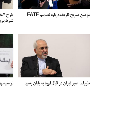
موضع صریح ظریف درباره تصمیم FATF
شرط برج
ظریف: صبر ایران در قبال اروپا به پایان رسید
ترامپ بها