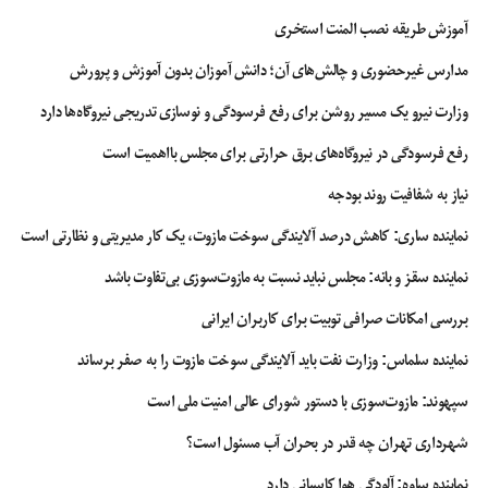
تحصن کنیم. در نهایت باید بگویم که اصلاح طلبان اگر دیدند شورای نگهبان تعهد و
آموزش طریقه نصب المنت استخری
الزامی به اجرای قانون در رسیدگی به صلاحیت‌ها ندارد، در حسینیه رهبری متحصن
مدارس غیرحضوری و چالش‌های آن؛ دانش آموزان بدون آموزش و پرورش
شوند و از رهبر انقلاب بخواهند که قانون انتخابات اجرایی شود. البته این را هم بگویم
که از ابتدا باید گفتگو، درخواست، مذاکره و … صورت بگیرد و تحصن در مرحله آخر
وزارت نیرو یک مسیر روشن برای رفع فرسودگی و نوسازی تدریجی نیروگاه‌ها دارد
باشد. نمی‌گویم که من لیدری این جریان را برعهده می‌گیرم، اما من به دنبال حجاریان،
رفع فرسودگی در نیروگاه‌های برق حرارتی برای مجلس بااهمیت است
حزب اتحاد ملی، کارگزاران، مردم سالاری و همه شخصیت‌هایی که به دنبال همدلی و
پیشرفت کشور هستند حرکت می‌کنم.
نیاز به شفافیت روند بودجه
نماینده ساری: کاهش درصد آلایندگی سوخت مازوت، یک کار مدیریتی و نظارتی است
انتخابات
انتخابات ریاست جمهوری
انتخابات مجلس
انتخابات مجلس یازدهم
نماینده سقز و بانه: مجلس نباید نسبت به مازوت‌سوزی بی‌تفاوت باشد
انصاری راد
سیدمحمد خاتمی
بررسی امکانات صرافی توبیت برای کاربران ایرانی
نماینده سلماس: وزارت نفت باید آلایندگی سوخت مازوت را به صفر برساند
سپهوند:‌ مازوت‌سوزی با دستور شورای عالی امنیت ملی است
شهرداری تهران چه قدر در بحران آب مسئول است؟
نماینده ساوه: آلودگی هوا کاسبانی دارد