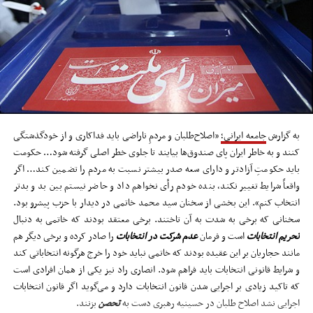
به گزارش
جامعه ایرانی؛
«اصلاح‌طلبان و مردمِ ناراضی باید فداکاری و از خودگذشتگی
کنند و به خاطر ایران پای صندوق‌ها بیایند تا جلوی خطر اصلی گرفته شود… حکومت
باید حکومتِ آزادتر و دارای سعه صدر بیشتر نسبت به مردم را تضمین کند… اگر
واقعاً شرایط تغییر نکند، بنده خودم رأی نخواهم داد و حاضر نیستم بین بد و بدتر
انتخاب کنم». این بخشی از سخنان سید محمد خاتمی در دیدار با حزب پیشرو بود.
سخنانی که برخی به شدت به آن تاختند. برخی معتقد بودند که خاتمی به دنبال
تحریم انتخابات
است و فرمان
عدم شرکت در انتخابات
را صادر کرده و برخی دیگر هم
مانند حجاریان بر این عقیده بودند که خاتمی نباید خود را خرج هرگونه انتخاباتی کند
و شرایط قانونی انتخابات باید فراهم شود. انصاری راد نیز یکی از همان افرادی است
که تاکید زیادی بر اجرایی شدن قانون انتخابات دارد و می‌گوید اگر قانون انتخابات
اجرایی نشد اصلاح طلبان در حسینیه رهبری دست به
تحصن
بزنند.